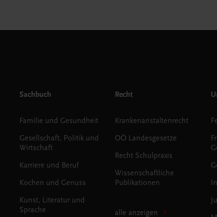
Sachbuch
Recht
Un
Familie und Gesundheit
Krankenanstaltenrecht
Gesellschaft, Politik und
OÖ Landesgesetze
F
Wirtschaft
G
Recht Schulpraxis
Karriere und Beruf
G
Wissenschaftliche
Kochen und Genuss
Publikationen
I
Kunst, Literatur und
J
Sprache
alle anzeigen