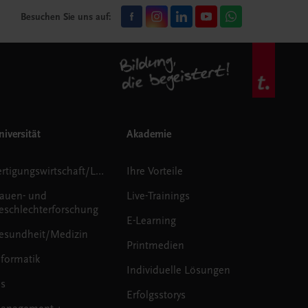
Besuchen Sie uns auf:
iversität
Akademie
Fertigungswirtschaft/Logistik
Ihre Vorteile
rauen- und
Live-Trainings
eschlechterforschung
E-Learning
esundheit/Medizin
Printmedien
nformatik
Individuelle Lösungen
us
Erfolgsstorys