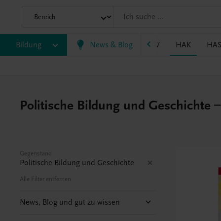
P/BASOP
Bildung
BRP
BS
News & Blog
EWF/ZWF
FW
HAK
HA
Politische Bildung und Geschichte
Gegenstand
Politische Bildung und Geschichte
Alle Filter entfernen
News, Blog und gut zu wissen