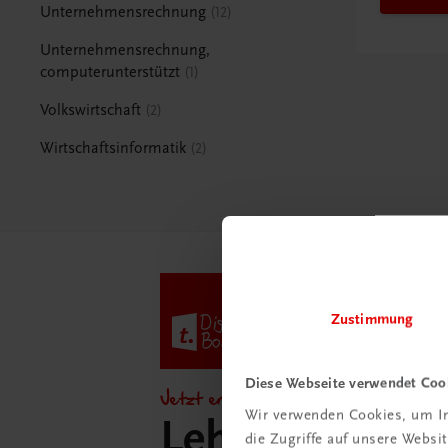
Unternehmensrechnung
12
Unternehmensrechnung,
computerunterstützt
1
Volkswirtschaft
2
Wirtschaftsinformatik
2
Zustimmung
Diese Webseite verwendet Coo
Jetzt entdecken!
Wir verwenden Cookies, um In
Lehrer/innen-
die Zugriffe auf unsere Webs