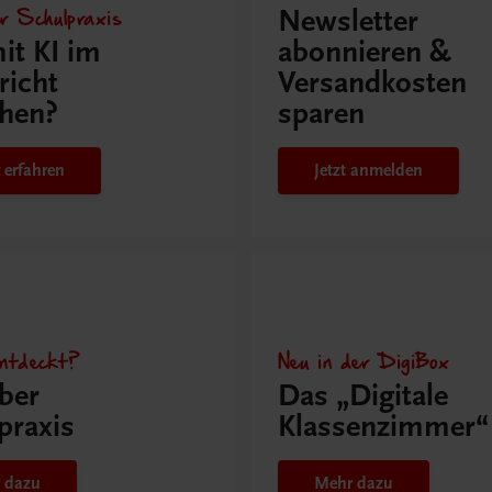
r Schulpraxis
Newsletter
it KI im
abonnieren &
richt
Versandkosten
hen?
sparen
 erfahren
Jetzt anmelden
ntdeckt?
Neu in der DigiBox
ber
Das „Digitale
praxis
Klassenzimmer“
 dazu
Mehr dazu