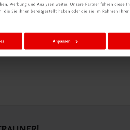
edien, Werbung und Analysen weiter. Unsere Partner führen diese 
in der
 die Sie ihnen bereitgestellt haben oder die sie im Rahmen Ihrer
iBox
igiBox eine
ies
Anpassen
n als
n.
 TRAUNER!