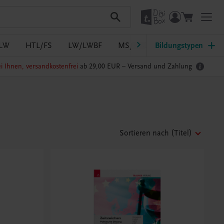
LW
HTL/FS
LW/LWBF
MS/ASO
Bildungstypen
Pflege
PTS
i Ihnen, versandkostenfrei
ab 29,00 EUR –
Versand und Zahlung
Sortieren nach
(Titel)