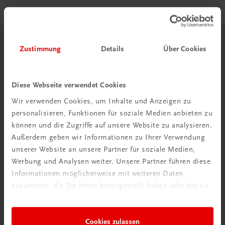
Herzlich willkommen bei TRAUNER!
Zustimmung
Details
Über Cookies
Diese Webseite verwendet Cookies
Wir verwenden Cookies, um Inhalte und Anzeigen zu
personalisieren, Funktionen für soziale Medien anbieten zu
Wir über uns
können und die Zugriffe auf unsere Website zu analysieren.
Wir sind ein österreichisches Familienunternehmen mit
Außerdem geben wir Informationen zu Ihrer Verwendung
75 Mitarbeiterinnen und Mitarbeitern, die eines verbindet:
unserer Website an unsere Partner für soziale Medien,
Begeisterung für unsere Produkte.
Werbung und Analysen weiter. Unsere Partner führen diese
mehr erfahren
Informationen möglicherweise mit weiteren Daten
zusammen, die Sie ihnen bereitgestellt haben oder die sie
im Rahmen Ihrer Nutzung der Dienste gesammelt haben.
Cookies zulassen