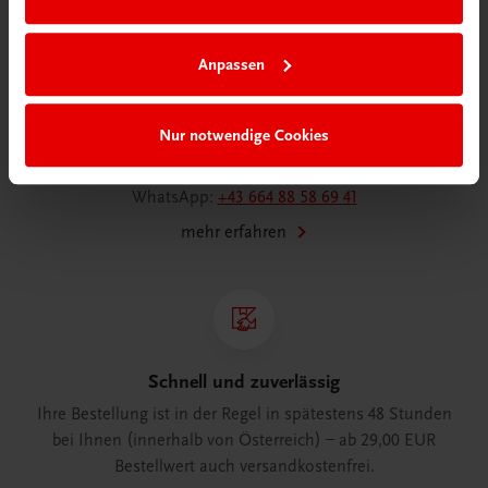
Wir sind gerne für Sie da
Anpassen
TRAUNER Verlag + Buchservice GmbH
Köglstraße 14 | 4020 Linz
Österreich/Austria
Nur notwendige Cookies
Tel.:
+43 732 778241
Mail:
buchservice@trauner.at
WhatsApp:
+43 664 88 58 69 41
mehr erfahren
Schnell und zuverlässig
Ihre Bestellung ist in der Regel in spätestens 48 Stunden
bei Ihnen (innerhalb von Österreich) – ab 29,00 EUR
Bestellwert auch versandkostenfrei.