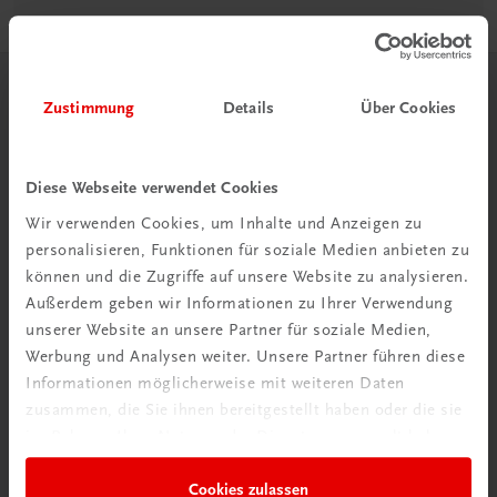
Herzlich willkommen bei TRAUNER!
Zustimmung
Details
Über Cookies
Diese Webseite verwendet Cookies
Wir verwenden Cookies, um Inhalte und Anzeigen zu
personalisieren, Funktionen für soziale Medien anbieten zu
Wir über uns
können und die Zugriffe auf unsere Website zu analysieren.
Wir sind ein österreichisches Familienunternehmen mit
Außerdem geben wir Informationen zu Ihrer Verwendung
75 Mitarbeiterinnen und Mitarbeitern, die eines verbindet:
unserer Website an unsere Partner für soziale Medien,
Begeisterung für unsere Produkte.
Werbung und Analysen weiter. Unsere Partner führen diese
mehr erfahren
Informationen möglicherweise mit weiteren Daten
zusammen, die Sie ihnen bereitgestellt haben oder die sie
im Rahmen Ihrer Nutzung der Dienste gesammelt haben.
Cookies zulassen