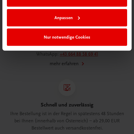
Wir sind gerne für Sie da
Anpassen
TRAUNER Verlag + Buchservice GmbH
Köglstraße 14 | 4020 Linz
Österreich/Austria
Nur notwendige Cookies
Tel.:
+43 732 778241
Mail:
buchservice@trauner.at
WhatsApp:
+43 664 88 58 69 41
mehr erfahren
Schnell und zuverlässig
Ihre Bestellung ist in der Regel in spätestens 48 Stunden
bei Ihnen (innerhalb von Österreich) – ab 29,00 EUR
Bestellwert auch versandkostenfrei.