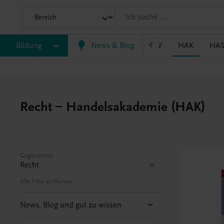
P/BASOP
Bildung
BRP
BS
News & Blog
EWF/ZWF
FW
HAK
HA
Recht – Handelsakademie (HAK)
Gegenstand
Recht
Alle Filter entfernen
News, Blog und gut zu wissen