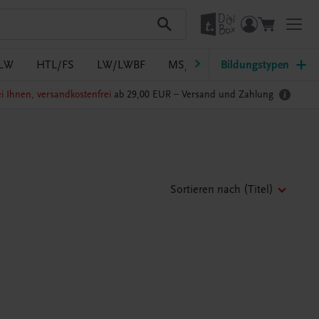
LW
HTL/FS
LW/LWBF
MS/ASO
Bildungstypen
Pflege
PTS
i Ihnen, versandkostenfrei
ab 29,00 EUR –
Versand und Zahlung
Sortieren nach
(Titel)