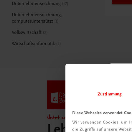
Unternehmensrechnung
12
Unternehmensrechnung,
computerunterstützt
1
Volkswirtschaft
2
Wirtschaftsinformatik
2
Zustimmung
Diese Webseite verwendet Coo
Jetzt entdecken!
Wir verwenden Cookies, um In
Lehrer/innen-
die Zugriffe auf unsere Webs