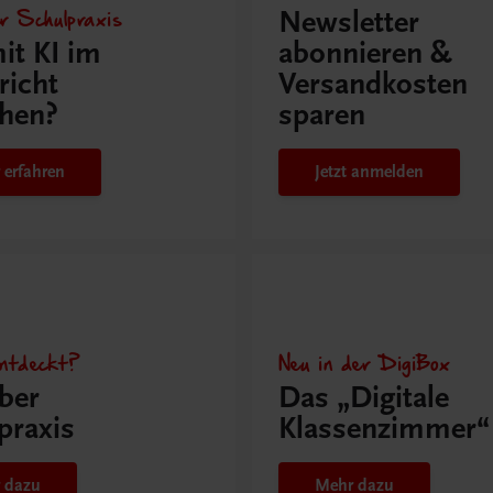
r Schulpraxis
Newsletter
it KI im
abonnieren &
richt
Versandkosten
hen?
sparen
 erfahren
Jetzt anmelden
ntdeckt?
Neu in der DigiBox
ber
Das „Digitale
praxis
Klassenzimmer“
 dazu
Mehr dazu