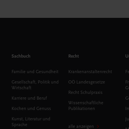
Sachbuch
Recht
Un
Familie und Gesundheit
Krankenanstaltenrecht
Gesellschaft, Politik und
OÖ Landesgesetze
F
Wirtschaft
G
Recht Schulpraxis
Karriere und Beruf
G
Wissenschaftliche
Kochen und Genuss
Publikationen
I
Kunst, Literatur und
J
Sprache
alle anzeigen