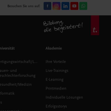
Besuchen Sie uns auf:
iversität
Akademie
Fertigungswirtschaft/Logistik
Ihre Vorteile
rauen- und
Live-Trainings
eschlechterforschung
E-Learning
esundheit/Medizin
Printmedien
nformatik
Individuelle Lösungen
us
Erfolgsstorys