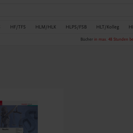
S
HF/TFS
HLM/HLK
HLPS/FSB
HLT/Kolleg
H
Bücher
in max. 48 Stunden be