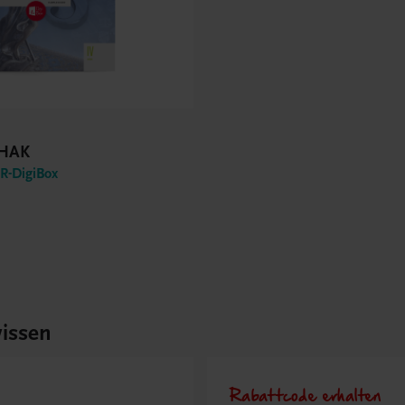
 HAK
-DigiBox
issen
Rabattcode erhalten