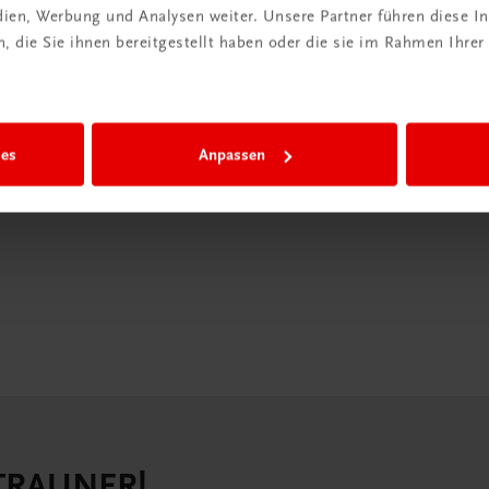
edien, Werbung und Analysen weiter. Unsere Partner führen diese 
in der
 die Sie ihnen bereitgestellt haben oder die sie im Rahmen Ihrer
iBox
igiBox eine
ies
Anpassen
n als
n.
 TRAUNER!