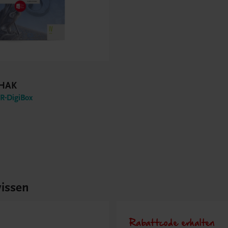
 HAK
-DigiBox
issen
Rabattcode erhalten