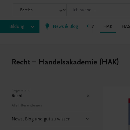
P/BASOP
Bildung
BRP
BS
News & Blog
EWF/ZWF
FW
HAK
HA
Recht – Handelsakademie (HAK)
Gegenstand
Recht
Alle Filter entfernen
News, Blog und gut zu wissen