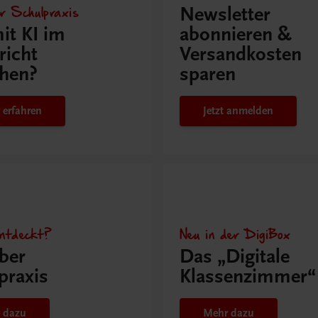
r Schulpraxis
Newsletter
it KI im
abonnieren &
richt
Versandkosten
hen?
sparen
 erfahren
Jetzt anmelden
ntdeckt?
Neu in der DigiBox
ber
Das „Digitale
praxis
Klassenzimmer“
 dazu
Mehr dazu