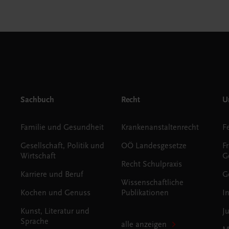
Sachbuch
Recht
Un
Familie und Gesundheit
Krankenanstaltenrecht
Gesellschaft, Politik und
OÖ Landesgesetze
F
Wirtschaft
G
Recht Schulpraxis
Karriere und Beruf
G
Wissenschaftliche
Kochen und Genuss
Publikationen
I
Kunst, Literatur und
J
Sprache
alle anzeigen