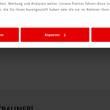
edien, Werbung und Analysen weiter. Unsere Partner führen diese 
in der
 die Sie ihnen bereitgestellt haben oder die sie im Rahmen Ihrer
iBox
igiBox eine
ies
Anpassen
n als
n.
 TRAUNER!