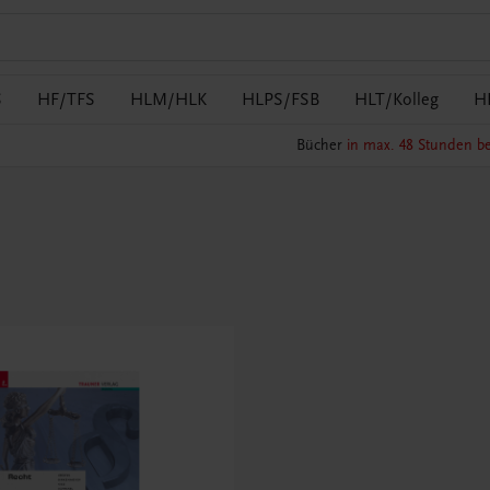
S
HF/TFS
HLM/HLK
HLPS/FSB
HLT/Kolleg
H
Bücher
in max. 48 Stunden be