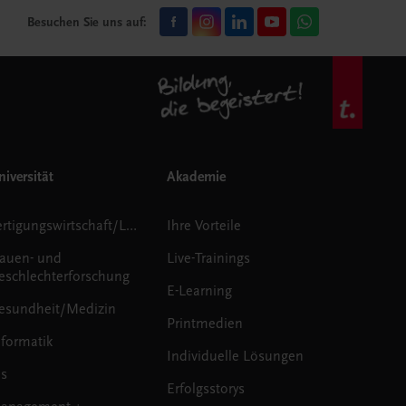
Besuchen Sie uns auf:
iversität
Akademie
Fertigungswirtschaft/Logistik
Ihre Vorteile
rauen- und
Live-Trainings
eschlechterforschung
E-Learning
esundheit/Medizin
Printmedien
nformatik
Individuelle Lösungen
us
Erfolgsstorys