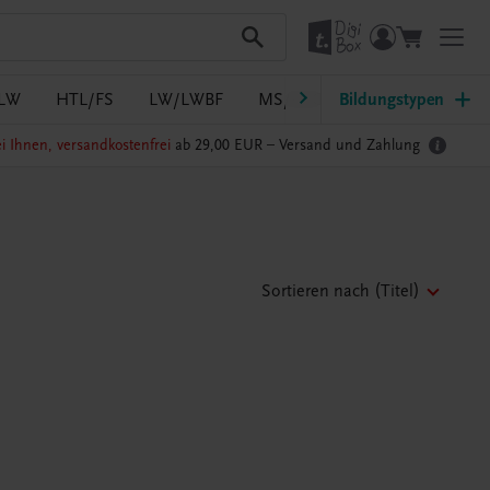
LW
HTL/FS
LW/LWBF
MS/ASO
Bildungstypen
Pflege
PTS
i Ihnen, versandkostenfrei
ab 29,00 EUR –
Versand und Zahlung
Sortieren nach
(Titel)