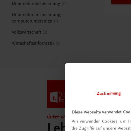
Unternehmensrechnung
12
Unternehmensrechnung,
computerunterstützt
1
Volkswirtschaft
2
Wirtschaftsinformatik
2
Zustimmung
Diese Webseite verwendet Coo
Jetzt entdecken!
Wir verwenden Cookies, um In
Lehrer/innen-
die Zugriffe auf unsere Webs