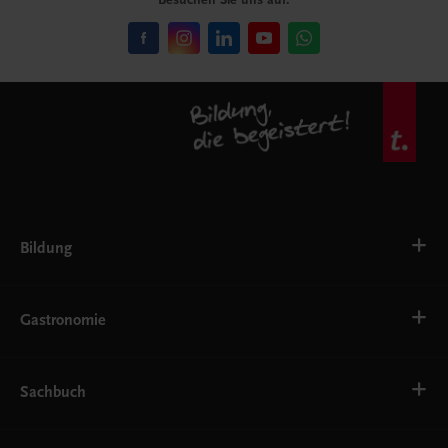
Bildung
VS
AHS
Gastronomie
BAFEP/BASOP
BRP
BS
Bäckerei
EWF/ZWF
Getränke
Sachbuch
FW
Hotelmanagement
Konditorei und Patisserie
Küche
Familie und Gesundheit