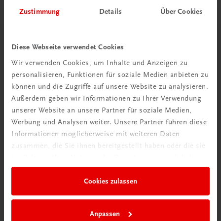
Zustimmung
Details
Über Cookies
Diese Webseite verwendet Cookies
Wir verwenden Cookies, um Inhalte und Anzeigen zu
Schon entdeckt?
personalisieren, Funktionen für soziale Medien anbieten zu
Ratgeber Schulpraxis
können und die Zugriffe auf unsere Website zu analysieren.
Außerdem geben wir Informationen zu Ihrer Verwendung
Mehr dazu
unserer Website an unsere Partner für soziale Medien,
Werbung und Analysen weiter. Unsere Partner führen diese
Informationen möglicherweise mit weiteren Daten
zusammen, die Sie ihnen bereitgestellt haben oder die sie
im Rahmen Ihrer Nutzung der Dienste gesammelt haben.
Cookies zulassen
Anpassen