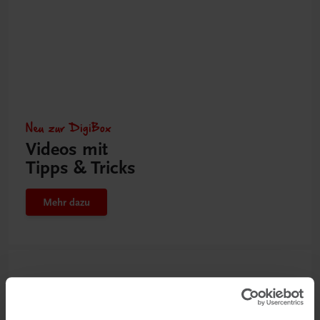
Neu zur DigiBox
Videos mit
Tipps & Tricks
Mehr dazu