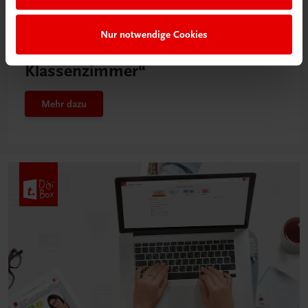
Neu in der DigiBox
Nur notwendige Cookies
Das „Digitale
Klassenzimmer“
Mehr dazu