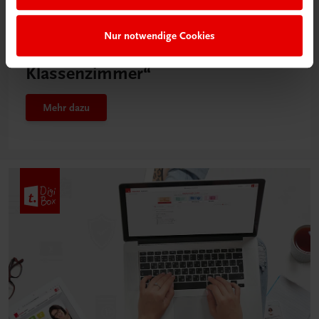
Neu in der DigiBox
Nur notwendige Cookies
Das „Digitale
Klassenzimmer“
Mehr dazu