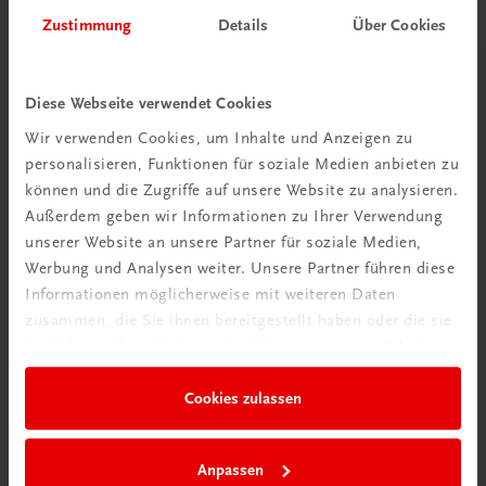
Zustimmung
Details
Über Cookies
Diese Webseite verwendet Cookies
Wir verwenden Cookies, um Inhalte und Anzeigen zu
Schon entdeckt?
personalisieren, Funktionen für soziale Medien anbieten zu
Ratgeber Schulpraxis
können und die Zugriffe auf unsere Website zu analysieren.
Außerdem geben wir Informationen zu Ihrer Verwendung
Mehr dazu
unserer Website an unsere Partner für soziale Medien,
Werbung und Analysen weiter. Unsere Partner führen diese
Informationen möglicherweise mit weiteren Daten
zusammen, die Sie ihnen bereitgestellt haben oder die sie
im Rahmen Ihrer Nutzung der Dienste gesammelt haben.
Cookies zulassen
Anpassen