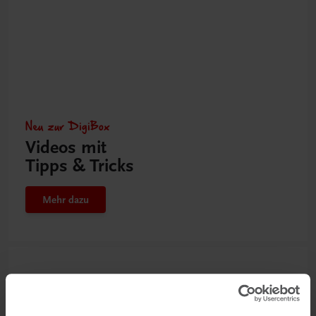
Neu zur DigiBox
Videos mit
Tipps & Tricks
Mehr dazu