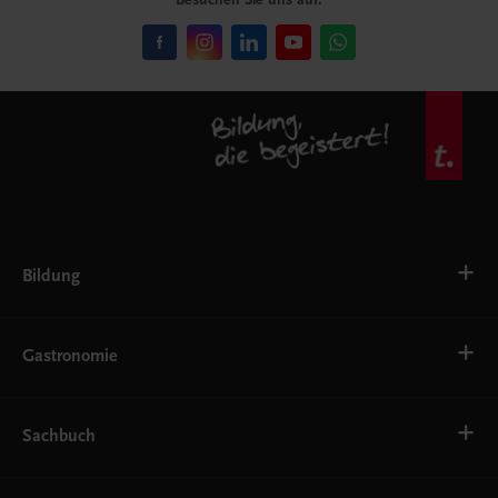
Bildung
VS
AHS
Gastronomie
BAFEP/BASOP
BRP
BS
Bäckerei
EWF/ZWF
Getränke
Sachbuch
FW
Hotelmanagement
Konditorei und Patisserie
Küche
Familie und Gesundheit