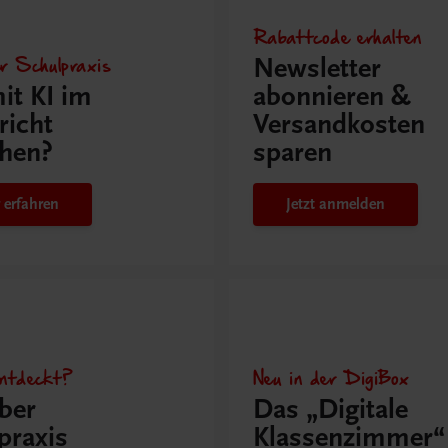
Rabattcode erhalten
r Schulpraxis
Newsletter
it KI im
abonnieren &
richt
Versandkosten
hen?
sparen
 erfahren
Jetzt anmelden
ntdeckt?
Neu in der DigiBox
ber
Das „Digitale
praxis
Klassenzimmer“