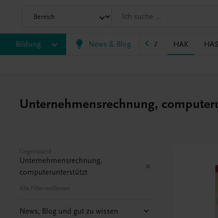
P/BASOP
Bildung
BRP
BS
News & Blog
EWF/ZWF
FW
HAK
HA
Unternehmensrechnung, computeru
Gegenstand
Unternehmensrechnung,
computerunterstützt
Alle Filter entfernen
News, Blog und gut zu wissen