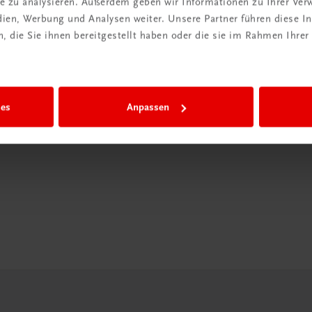
ite zu analysieren. Außerdem geben wir Informationen zu Ihrer Ve
edien, Werbung und Analysen weiter. Unsere Partner führen diese 
in der
 die Sie ihnen bereitgestellt haben oder die sie im Rahmen Ihrer
iBox
igiBox eine
ies
Anpassen
n als
n.