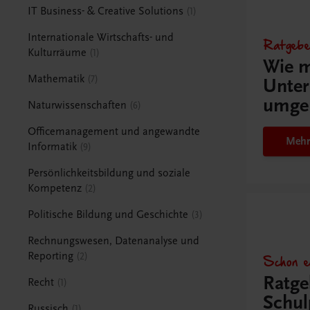
IT Business- & Creative Solutions
1
Internationale Wirtschafts- und
Ratgebe
Kulturräume
1
Wie m
Mathematik
7
Unter
umge
Naturwissenschaften
6
Officemanagement und angewandte
Mehr
Informatik
9
Persönlichkeitsbildung und soziale
Kompetenz
2
Politische Bildung und Geschichte
3
Rechnungswesen, Datenanalyse und
Reporting
Schon e
2
Ratge
Recht
1
Schul
Russisch
1