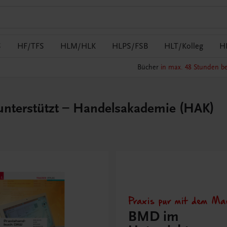
S
HF/TFS
HLM/HLK
HLPS/FSB
HLT/Kolleg
H
Bücher
in max. 48 Stunden be
nterstützt – Handelsakademie (HAK)
Praxis pur mit dem Mar
BMD im