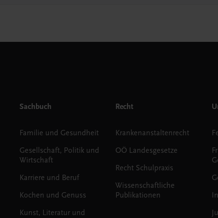
Sachbuch
Recht
Un
Familie und Gesundheit
Krankenanstaltenrecht
Gesellschaft, Politik und
OÖ Landesgesetze
F
Wirtschaft
G
Recht Schulpraxis
Karriere und Beruf
G
Wissenschaftliche
Kochen und Genuss
Publikationen
I
Kunst, Literatur und
J