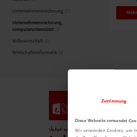
Unternehmensrechnung
12
Mehr
Unternehmensrechnung,
computerunterstützt
1
Volkswirtschaft
2
Wirtschaftsinformatik
2
Zustimmung
Diese Webseite verwendet Coo
Jetzt entdecken!
Wir verwenden Cookies, um In