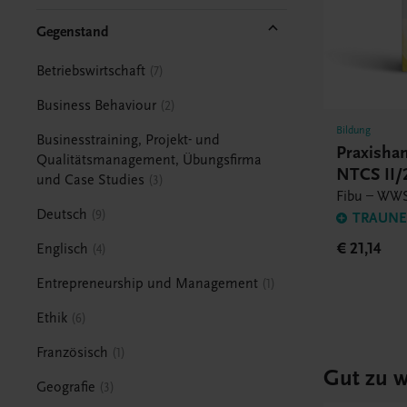
Gegenstand
Betriebswirtschaft
7
Business Behaviour
2
Bildung
Businesstraining, Projekt- und
Praxish
Qualitätsmanagement, Übungsfirma
NTCS II
und Case Studies
3
Fibu – WWS
Deutsch
9
TRAUNER
€ 21,14
Englisch
4
Entrepreneurship und Management
1
Ethik
6
Französisch
1
Gut zu w
Geografie
3