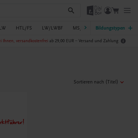
LW
HTL/FS
LW/LWBF
MS/ASO
Bildungstypen
Pflege
PTS
i Ihnen, versandkostenfrei
ab 29,00 EUR –
Versand und Zahlung
Sortieren nach
(Titel)
ktführer!