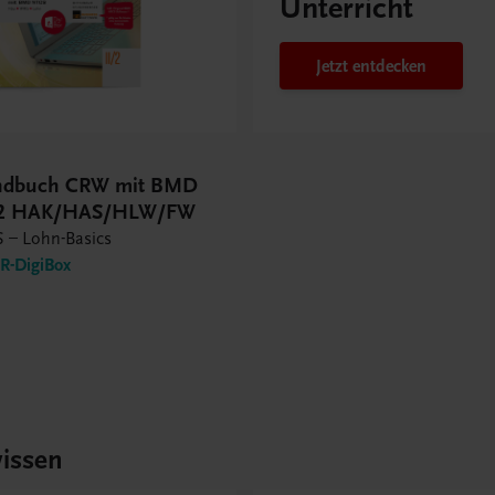
Unterricht
Jetzt entdecken
andbuch CRW mit BMD
/2 HAK/HAS/HLW/FW
 – Lohn-Basics
-DigiBox
issen