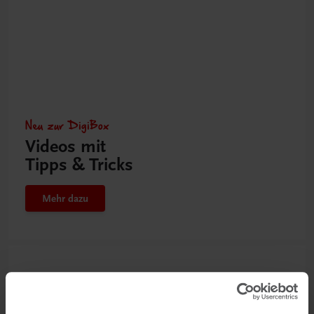
Neu zur DigiBox
Videos mit
Tipps & Tricks
Mehr dazu