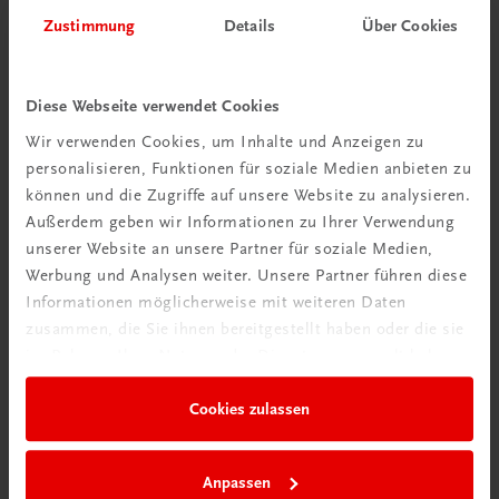
Zustimmung
Details
Über Cookies
Diese Webseite verwendet Cookies
Wir verwenden Cookies, um Inhalte und Anzeigen zu
Schon entdeckt?
personalisieren, Funktionen für soziale Medien anbieten zu
Ratgeber Schulpraxis
können und die Zugriffe auf unsere Website zu analysieren.
Außerdem geben wir Informationen zu Ihrer Verwendung
Mehr dazu
unserer Website an unsere Partner für soziale Medien,
Werbung und Analysen weiter. Unsere Partner führen diese
Informationen möglicherweise mit weiteren Daten
zusammen, die Sie ihnen bereitgestellt haben oder die sie
im Rahmen Ihrer Nutzung der Dienste gesammelt haben.
Cookies zulassen
Anpassen