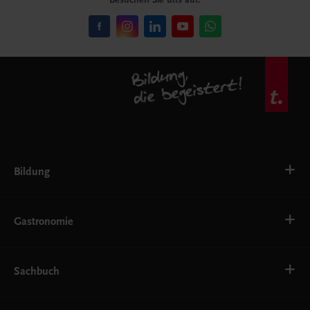
Bildung
VS
AHS
Gastronomie
BAFEP/BASOP
BRP
BS
Bäckerei
EWF/ZWF
Getränke
Sachbuch
FW
Hotelmanagement
Konditorei und Patisserie
Küche
Familie und Gesundheit