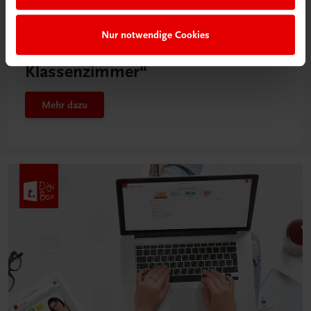
Neu in der DigiBox
Nur notwendige Cookies
Das „Digitale
Klassenzimmer“
Mehr dazu