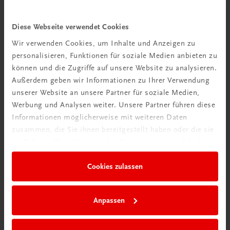
Diese Webseite verwendet Cookies
Wir verwenden Cookies, um Inhalte und Anzeigen zu
personalisieren, Funktionen für soziale Medien anbieten zu
Bildung
können und die Zugriffe auf unsere Website zu analysieren.
Poster: Jahresabschlussanalyse – Die wichtigsten
Außerdem geben wir Informationen zu Ihrer Verwendung
Kennzahlen
unserer Website an unsere Partner für soziale Medien,
Werbung und Analysen weiter. Unsere Partner führen diese
€ 15,00
Informationen möglicherweise mit weiteren Daten
zusammen, die Sie ihnen bereitgestellt haben oder die sie
im Rahmen Ihrer Nutzung der Dienste gesammelt haben.
Cookies zulassen
Anpassen