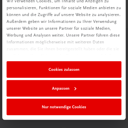
Wir verwenden Cookies, um Inhalte und Anzeigen zu
DigiBox für Lehrer/innen
personalisieren, Funktionen für soziale Medien anbieten zu
können und die Zugriffe auf unsere Website zu analysieren.
Außerdem geben wir Informationen zu Ihrer Verwendung
unserer Website an unsere Partner für soziale Medien,
Werbung und Analysen weiter. Unsere Partner führen diese
Herzlich willkommen bei TRAUNER!
Informationen möglicherweise mit weiteren Daten
zusammen, die Sie ihnen bereitgestellt haben oder die sie
im Rahmen Ihrer Nutzung der Dienste gesammelt haben.
Cookies zulassen
Wir über uns
Anpassen
Wir sind ein österreichisches Familienunternehmen mit
75 Mitarbeiterinnen und Mitarbeitern, die eines verbindet:
Begeisterung für unsere Produkte.
Nur notwendige Cookies
mehr erfahren