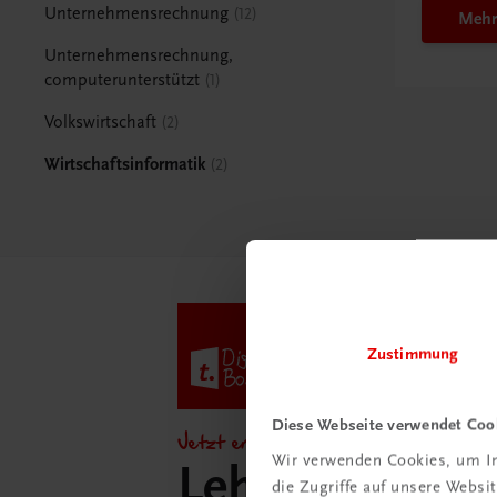
Unternehmensrechnung
12
Mehr
Unternehmensrechnung,
computerunterstützt
1
Volkswirtschaft
2
Wirtschaftsinformatik
2
Zustimmung
Diese Webseite verwendet Coo
Jetzt entdecken!
Wir verwenden Cookies, um In
Lehrer/innen-
die Zugriffe auf unsere Webs