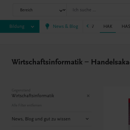
P/BASOP
Bildung
BRP
BS
News & Blog
EWF/ZWF
FW
HAK
HA
Wirtschaftsinformatik – Handelsak
Gegenstand
Wirtschaftsinformatik
Alle Filter entfernen
News, Blog und gut zu wissen