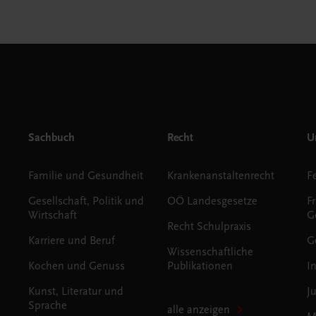
Sachbuch
Recht
Un
Familie und Gesundheit
Krankenanstaltenrecht
Gesellschaft, Politik und
OÖ Landesgesetze
F
Wirtschaft
G
Recht Schulpraxis
Karriere und Beruf
G
Wissenschaftliche
Kochen und Genuss
Publikationen
I
Kunst, Literatur und
J
Sprache
alle anzeigen