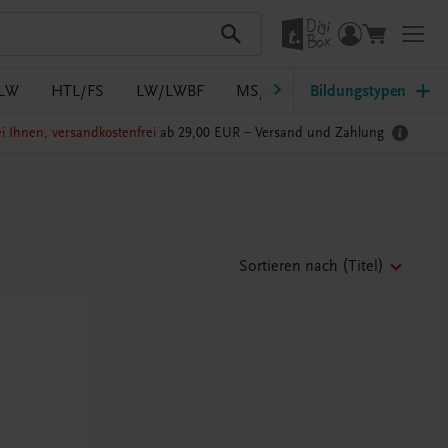
LW
HTL/FS
LW/LWBF
MS/ASO
Bildungstypen
Pflege
PTS
i Ihnen, versandkostenfrei
ab 29,00 EUR –
Versand und Zahlung
Sortieren nach
(Titel)