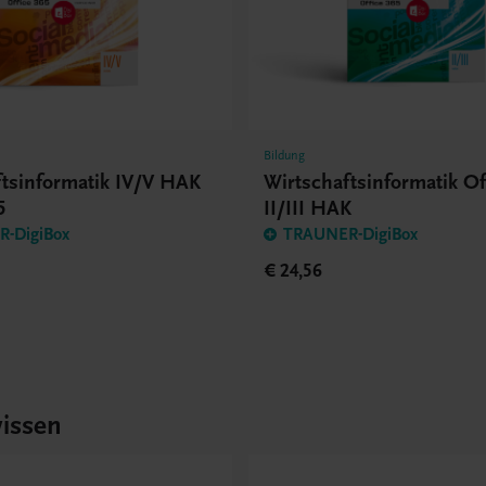
Bildung
ftsinformatik IV/V HAK
Wirtschaftsinformatik Of
5
II/III HAK
-DigiBox
TRAUNER-DigiBox
€ 24,56
issen