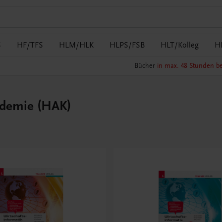
S
HF/TFS
HLM/HLK
HLPS/FSB
HLT/Kolleg
H
Bücher
in max. 48 Stunden be
ademie (HAK)