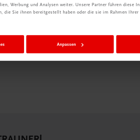
edien, Werbung und Analysen weiter. Unsere Partner führen diese 
in der
 die Sie ihnen bereitgestellt haben oder die sie im Rahmen Ihrer
iBox
igiBox eine
ies
Anpassen
n als
n.
 TRAUNER!