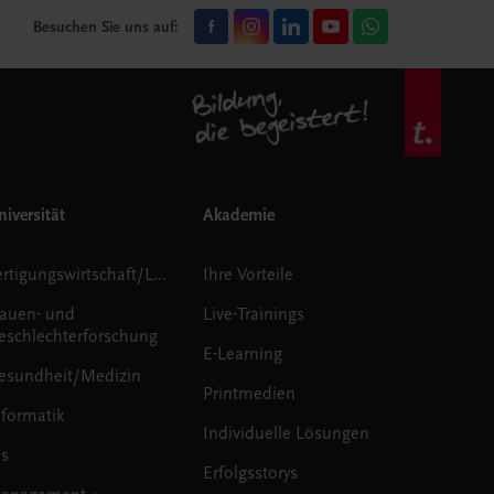
Besuchen Sie uns auf:
iversität
Akademie
Fertigungswirtschaft/Logistik
Ihre Vorteile
rauen- und
Live-Trainings
eschlechterforschung
E-Learning
esundheit/Medizin
Printmedien
nformatik
Individuelle Lösungen
us
Erfolgsstorys