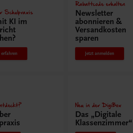
Rabattcode erhalten
r Schulpraxis
Newsletter
it KI im
abonnieren &
richt
Versandkosten
hen?
sparen
 erfahren
Jetzt anmelden
ntdeckt?
Neu in der DigiBox
ber
Das „Digitale
praxis
Klassenzimmer“