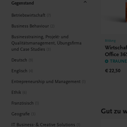
Gegenstand
Betriebswirtschaft
7
Business Behaviour
2
Businesstraining, Projekt- und
Bildung
Qualitätsmanagement, Übungsfirma
Wirtscha
und Case Studies
3
Office 36
Deutsch
9
TRAUNER
€ 22,50
Englisch
4
Entrepreneurship und Management
1
Ethik
6
Französisch
1
Gut zu w
Geografie
3
IT Business- & Creative Solutions
1