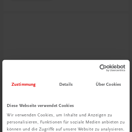
Neu zur DigiBox
Videos mit
Zustimmung
Details
Über Cookies
Tipps & Tricks
Diese Webseite verwendet Cookies
Mehr dazu
Wir verwenden Cookies, um Inhalte und Anzeigen zu
personalisieren, Funktionen für soziale Medien anbieten zu
können und die Zugriffe auf unsere Website zu analysieren.