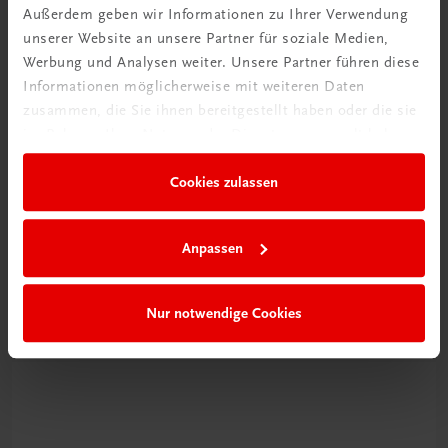
Außerdem geben wir Informationen zu Ihrer Verwendung
unserer Website an unsere Partner für soziale Medien,
Werbung und Analysen weiter. Unsere Partner führen diese
Informationen möglicherweise mit weiteren Daten
zusammen, die Sie ihnen bereitgestellt haben oder die sie
im Rahmen Ihrer Nutzung der Dienste gesammelt haben.
Cookies zulassen
Schon entdeckt?
Ratgeber Schulpraxis
Anpassen
Mehr dazu
Nur notwendige Cookies