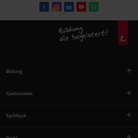
Bildung
VS
AHS
Gastronomie
BAFEP/BASOP
BRP
BS
Bäckerei
EWF/ZWF
Getränke
Sachbuch
FW
Hotelmanagement
Konditorei und Patisserie
Küche
Familie und Gesundheit
Service
Gesellschaft, Politik und Wirtschaft