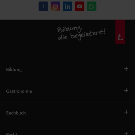
Bildung
VS
AHS
Gastronomie
BAFEP/BASOP
BRP
BS
Bäckerei
EWF/ZWF
Getränke
Sachbuch
FW
Hotelmanagement
Konditorei und Patisserie
Küche
Familie und Gesundheit
Service
Gesellschaft, Politik und Wirtschaft
Recht