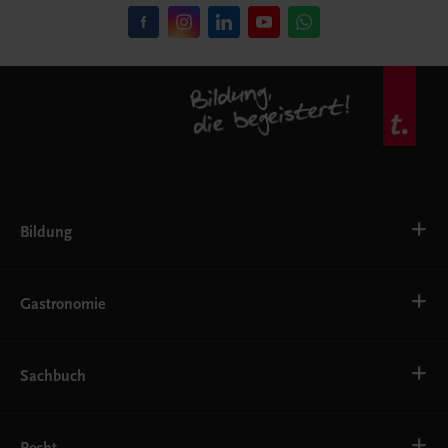
Bildung
VS
AHS
Gastronomie
BAFEP/BASOP
BRP
BS
Bäckerei
EWF/ZWF
Getränke
Sachbuch
FW
Hotelmanagement
Konditorei und Patisserie
Küche
Familie und Gesundheit
Service
Gesellschaft, Politik und Wirtschaft