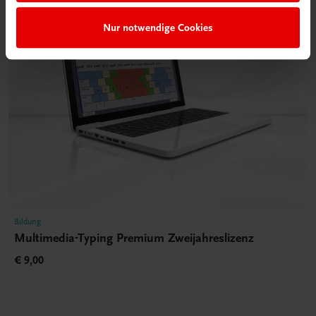
Nur notwendige Cookies
Bildung
Multimedia-Typing Premium Zweijahreslizenz
€ 9,00