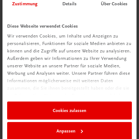
Zustimmung
Details
Über Cookies
Diese Webseite verwendet Cookies
Wir verwenden Cookies, um Inhalte und Anzeigen zu
personalisieren, Funktionen für soziale Medien anbieten zu
können und die Zugriffe auf unsere Website zu analysieren.
Außerdem geben wir Informationen zu Ihrer Verwendung
unserer Website an unsere Partner für soziale Medien,
Werbung und Analysen weiter. Unsere Partner führen diese
Informationen möglicherweise mit weiteren Daten
zusammen, die Sie ihnen bereitgestellt haben oder die sie
Bildung
im Rahmen Ihrer Nutzung der Dienste gesammelt haben.
Multimedia-Typing Premium Semesterlizenz
€ 5,00
Cookies zulassen
Anpassen