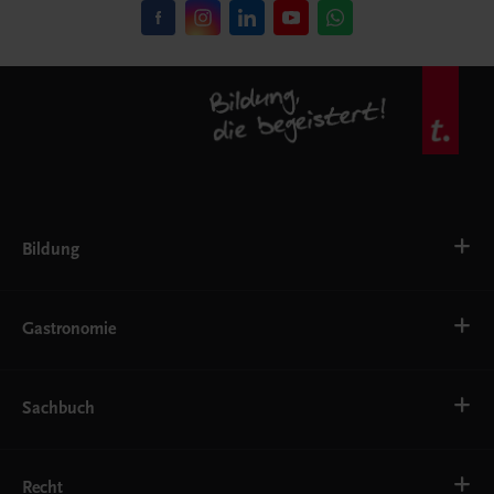
Bildung
VS
AHS
Gastronomie
BAFEP/BASOP
BRP
BS
Bäckerei
EWF/ZWF
Getränke
Sachbuch
FW
Hotelmanagement
Konditorei und Patisserie
Küche
Familie und Gesundheit
Service
Gesellschaft, Politik und Wirtschaft
Recht