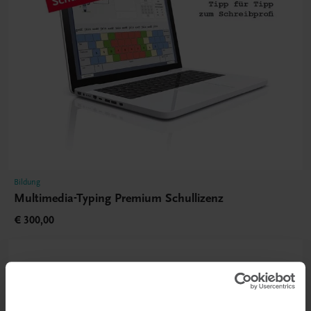
Bildung
Multimedia-Typing Premium Schullizenz
€ 300,00