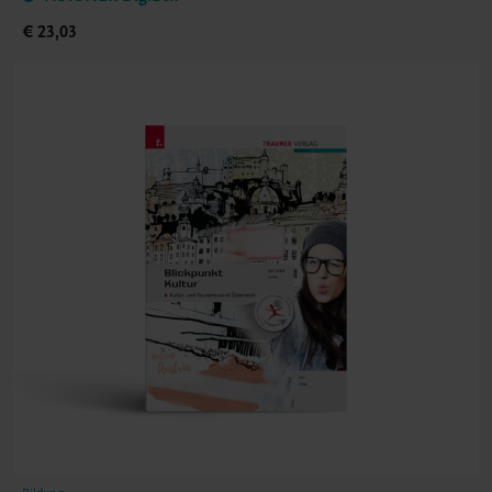
€ 23,03