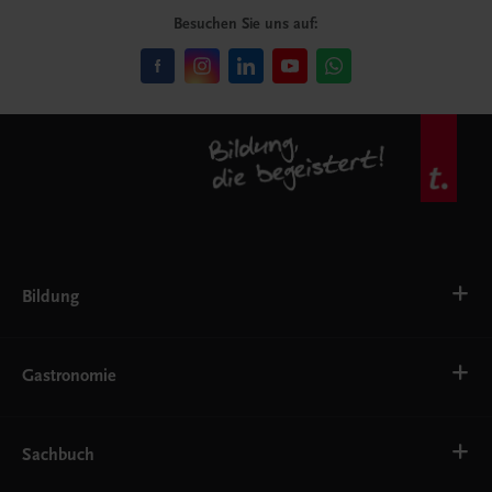
Besuchen Sie uns auf:
Bildung
VS
AHS
Gastronomie
BAFEP/BASOP
BRP
BS
Bäckerei
EWF/ZWF
Getränke
Sachbuch
FW
Hotelmanagement
Konditorei und Patisserie