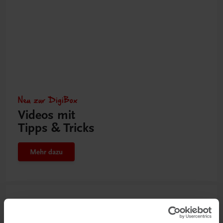
Neu zur DigiBox
Videos mit
Tipps & Tricks
Mehr dazu