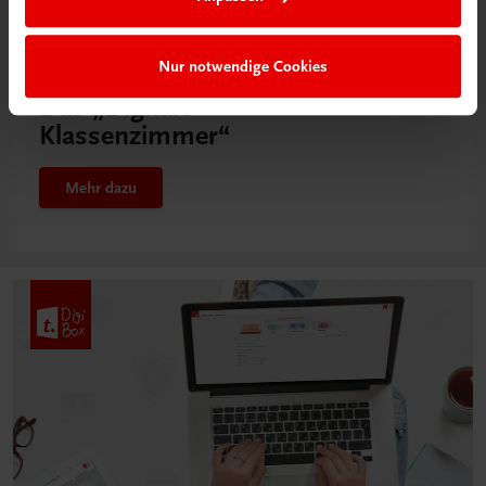
Nur notwendige Cookies
Neu in der DigiBox
Das „Digitale
Klassenzimmer“
Mehr dazu