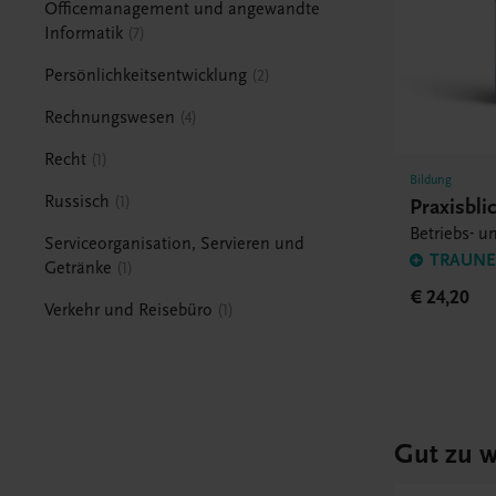
Officemanagement und angewandte
Informatik
7
Persönlichkeitsentwicklung
2
Rechnungswesen
4
Recht
1
Bildung
Russisch
1
Praxisbl
Betriebs- u
Serviceorganisation, Servieren und
TRAUNER
Getränke
1
€ 24,20
Verkehr und Reisebüro
1
Gut zu w