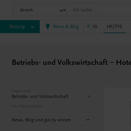
P
Bildung
BS
EWF/ZWF
News & Blog
FW
HAK
HAS
HF/TFS
Betriebs- und Volkswirtschaft – Ho
Gegenstand
Betriebs- und Volkswirtschaft
Alle Filter entfernen
News, Blog und gut zu wissen