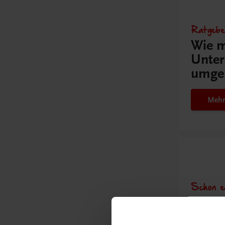
Ratgebe
Wie m
Unter
umge
Mehr
Schon e
Ratge
Schul