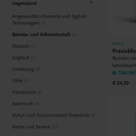
Gegenstand
Angewandte Informatik und digitale
Technologien
1
Betriebs- und Volkswirtschaft
3
Bildung
Deutsch
5
Praxisbl
Englisch
1
Betriebs- u
betriebswir
Ernährung
3
TRAUNER
Ethik
5
€ 24,20
Französisch
1
Italienisch
1
Kultur- und Tourismusland Österreich
1
Küche und Service
25