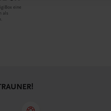
igiBox eine
n als
n.
 TRAUNER!