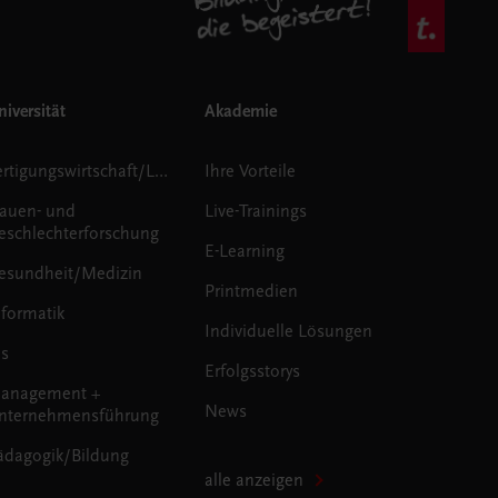
iversität
Akademie
Fertigungswirtschaft/Logistik
Ihre Vorteile
rauen- und
Live-Trainings
eschlechterforschung
E-Learning
esundheit/Medizin
Printmedien
nformatik
Individuelle Lösungen
us
Erfolgsstorys
anagement +
News
nternehmensführung
ädagogik/Bildung
alle anzeigen