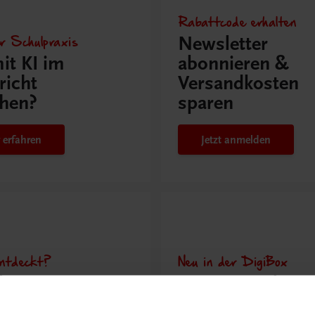
Rabattcode erhalten
r Schulpraxis
Newsletter
it KI im
abonnieren &
richt
Versandkosten
hen?
sparen
 erfahren
Jetzt anmelden
ntdeckt?
Neu in der DigiBox
ber
Das „Digitale
praxis
Klassenzimmer“