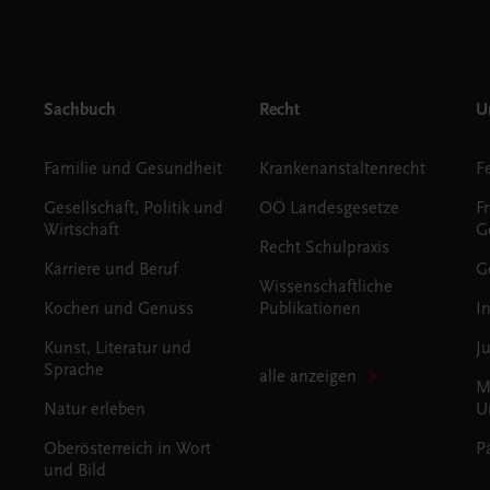
Sachbuch
Recht
Un
Familie und Gesundheit
Krankenanstaltenrecht
Gesellschaft, Politik und
OÖ Landesgesetze
F
Wirtschaft
G
Recht Schulpraxis
Karriere und Beruf
G
Wissenschaftliche
Kochen und Genuss
Publikationen
I
Kunst, Literatur und
J
Sprache
alle anzeigen
M
Natur erleben
U
Oberösterreich in Wort
P
und Bild