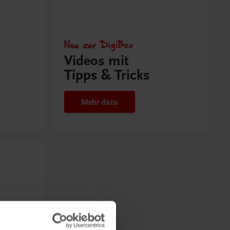
Neu zur DigiBox
Videos mit
Tipps & Tricks
Mehr dazu