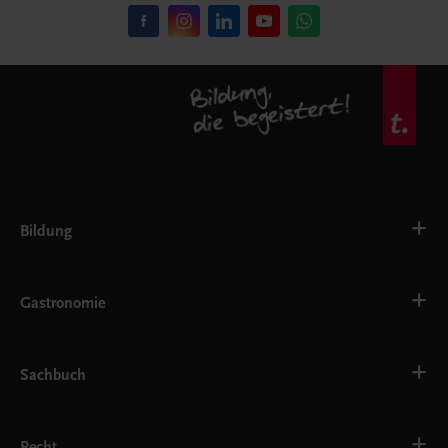
Bildung
VS
AHS
Gastronomie
BAFEP/BASOP
BRP
BS
Bäckerei
EWF/ZWF
Getränke
Sachbuch
FW
Hotelmanagement
Konditorei und Patisserie
Küche
Familie und Gesundheit
Service
Gesellschaft, Politik und Wirtschaft
Recht