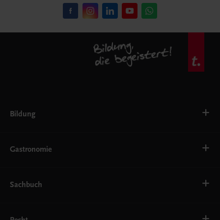
Bildung
VS
AHS
Gastronomie
BAFEP/BASOP
BRP
BS
Bäckerei
EWF/ZWF
Getränke
Sachbuch
FW
Hotelmanagement
Konditorei und Patisserie
Küche
Familie und Gesundheit
Service
Gesellschaft, Politik und Wirtschaft