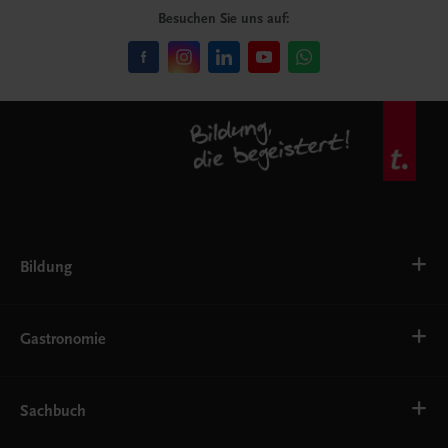
Besuchen Sie uns auf:
Bildung
VS
AHS
Gastronomie
BAFEP/BASOP
BRP
BS
Bäckerei
EWF/ZWF
Getränke
Sachbuch
FW
Hotelmanagement
Konditorei und Patisserie