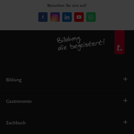
Besuchen Sie uns auf:
Bildung
VS
AHS
Gastronomie
BAFEP/BASOP
BRP
BS
Bäckerei
EWF/ZWF
Getränke
Sachbuch
FW
Hotelmanagement
Konditorei und Patisserie