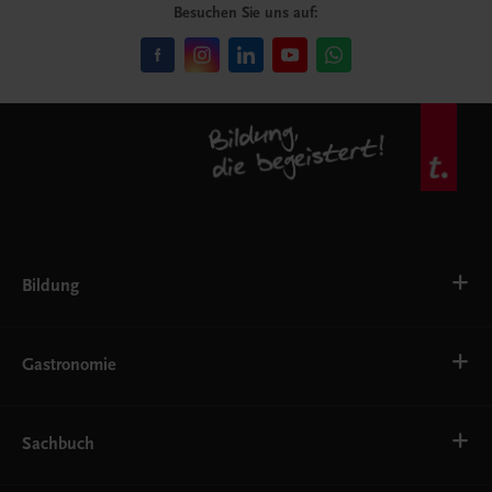
Besuchen Sie uns auf:
Bildung
VS
AHS
Gastronomie
BAFEP/BASOP
BRP
BS
Bäckerei
EWF/ZWF
Getränke
Sachbuch
FW
Hotelmanagement
Konditorei und Patisserie