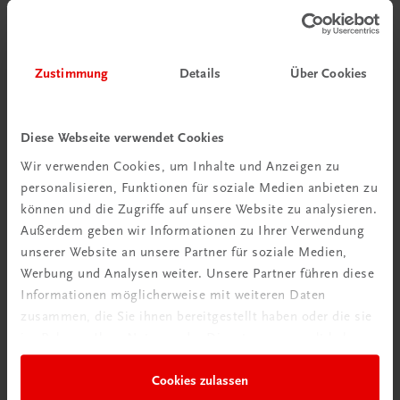
Jetzt anmelden
Zustimmung
Details
Über Cookies
Diese Webseite verwendet Cookies
Wir verwenden Cookies, um Inhalte und Anzeigen zu
personalisieren, Funktionen für soziale Medien anbieten zu
können und die Zugriffe auf unsere Website zu analysieren.
Außerdem geben wir Informationen zu Ihrer Verwendung
unserer Website an unsere Partner für soziale Medien,
Neu zur DigiBox
Werbung und Analysen weiter. Unsere Partner führen diese
Videos mit
Informationen möglicherweise mit weiteren Daten
Tipps & Tricks
zusammen, die Sie ihnen bereitgestellt haben oder die sie
im Rahmen Ihrer Nutzung der Dienste gesammelt haben.
Mehr dazu
Cookies zulassen