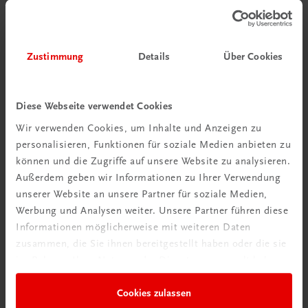
Jetzt anmelden
Zustimmung
Details
Über Cookies
Diese Webseite verwendet Cookies
Wir verwenden Cookies, um Inhalte und Anzeigen zu
personalisieren, Funktionen für soziale Medien anbieten zu
können und die Zugriffe auf unsere Website zu analysieren.
Außerdem geben wir Informationen zu Ihrer Verwendung
unserer Website an unsere Partner für soziale Medien,
Neu zur DigiBox
Werbung und Analysen weiter. Unsere Partner führen diese
Videos mit
Informationen möglicherweise mit weiteren Daten
Tipps & Tricks
zusammen, die Sie ihnen bereitgestellt haben oder die sie
im Rahmen Ihrer Nutzung der Dienste gesammelt haben.
Mehr dazu
Cookies zulassen