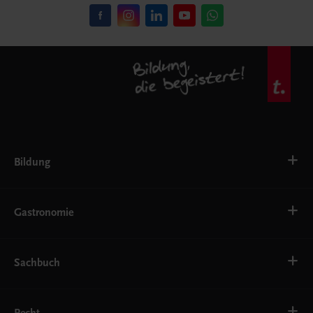
Bildung
VS
AHS
Gastronomie
BAFEP/BASOP
BRP
BS
Bäckerei
EWF/ZWF
Getränke
Sachbuch
FW
Hotelmanagement
Konditorei und Patisserie
Küche
Familie und Gesundheit
Service
Gesellschaft, Politik und Wirtschaft