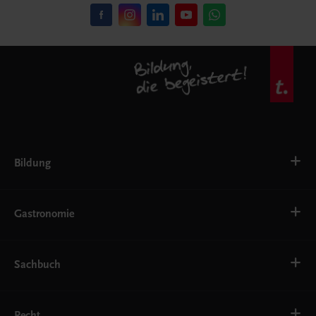
Bildung
VS
AHS
Gastronomie
BAFEP/BASOP
BRP
BS
Bäckerei
EWF/ZWF
Getränke
Sachbuch
FW
Hotelmanagement
Konditorei und Patisserie
Küche
Familie und Gesundheit
Service
Gesellschaft, Politik und Wirtschaft
Recht