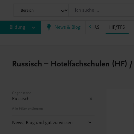
P
Bildung
BS
EWF/ZWF
News & Blog
FW
HAK
HAS
HF/TFS
Russisch – Hotelfachschulen (HF) /
Gegenstand
Russisch
Alle Filter entfernen
News, Blog und gut zu wissen