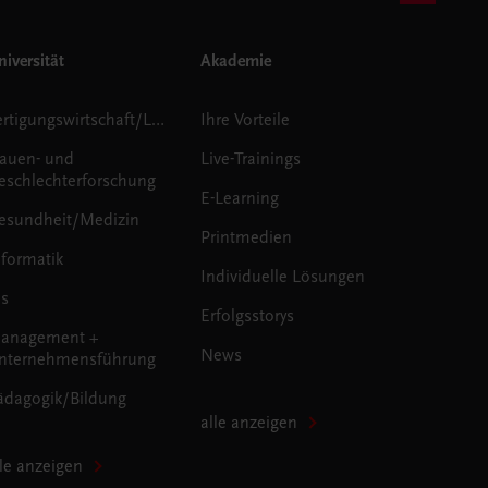
iversität
Akademie
Fertigungswirtschaft/Logistik
Ihre Vorteile
rauen- und
Live-Trainings
eschlechterforschung
E-Learning
esundheit/Medizin
Printmedien
nformatik
Individuelle Lösungen
us
Erfolgsstorys
anagement +
News
nternehmensführung
ädagogik/Bildung
alle anzeigen
lle anzeigen