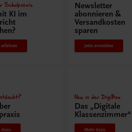
r Schulpraxis
Newsletter
it KI im
abonnieren &
richt
Versandkosten
hen?
sparen
 erfahren
Jetzt anmelden
ntdeckt?
Neu in der DigiBox
ber
Das „Digitale
praxis
Klassenzimmer“
 dazu
Mehr dazu