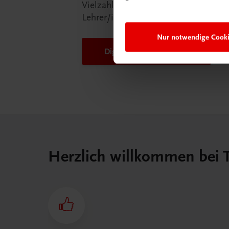
Vielzahl an Services an, die Ihr Lebe
Lehrer/in ein Stück einfacher mache
Nur notwendige Cook
DigiBox für Lehrer/innen
Herzlich willkommen bei