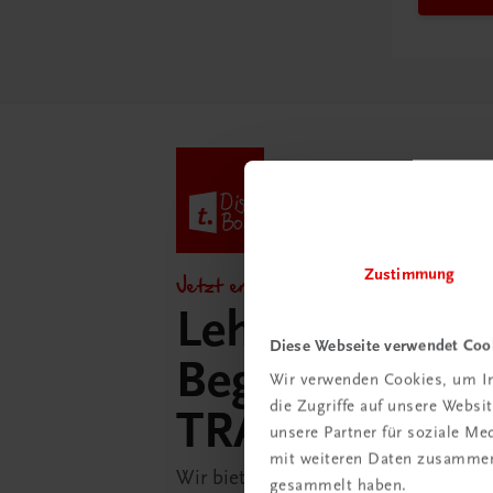
Zustimmung
Jetzt entdecken!
Lehrer/innen-
Diese Webseite verwendet Coo
Begleitpakete 
Wir verwenden Cookies, um In
die Zugriffe auf unsere Webs
TRAUNER-Dig
unsere Partner für soziale M
mit weiteren Daten zusammen,
Wir bieten Ihnen in der TRAUNER-D
gesammelt haben.