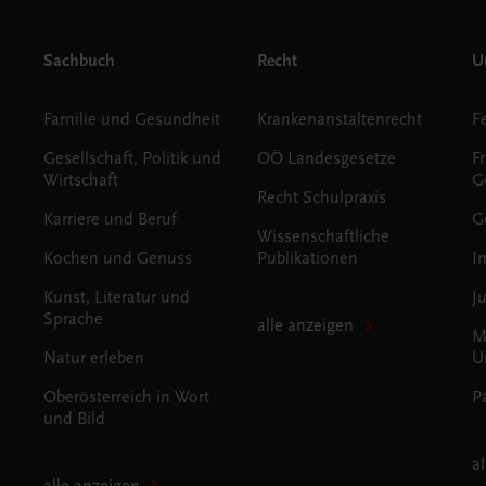
Sachbuch
Recht
Un
Familie und Gesundheit
Krankenanstaltenrecht
Gesellschaft, Politik und
OÖ Landesgesetze
F
Wirtschaft
G
Recht Schulpraxis
Karriere und Beruf
G
Wissenschaftliche
Kochen und Genuss
Publikationen
I
Kunst, Literatur und
J
Sprache
alle anzeigen
M
Natur erleben
U
Oberösterreich in Wort
P
und Bild
a