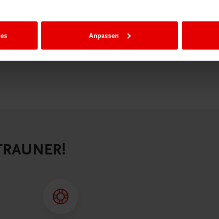
n als
n.
ies
Anpassen
 TRAUNER!