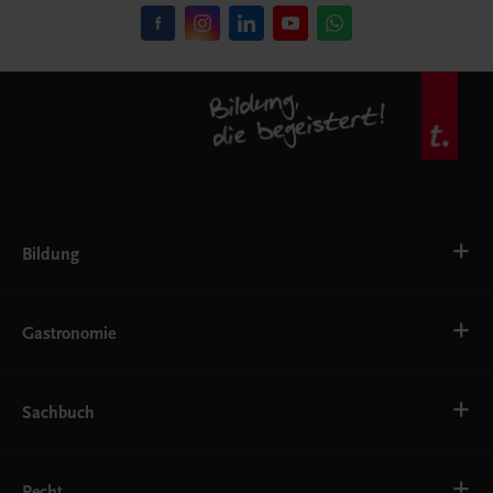
Bildung
VS
AHS
Gastronomie
BAFEP/BASOP
BRP
BS
Bäckerei
EWF/ZWF
Getränke
Sachbuch
FW
Hotelmanagement
Konditorei und Patisserie
Küche
Familie und Gesundheit
Service
Gesellschaft, Politik und Wirtschaft
Recht