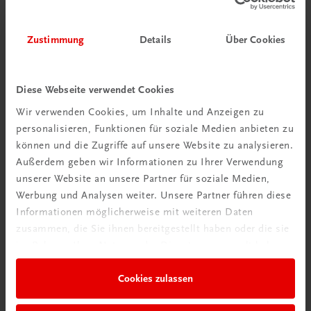
€ 15,00
Zustimmung
Details
Über Cookies
Diese Webseite verwendet Cookies
Gut zu wissen
Wir verwenden Cookies, um Inhalte und Anzeigen zu
personalisieren, Funktionen für soziale Medien anbieten zu
können und die Zugriffe auf unsere Website zu analysieren.
Außerdem geben wir Informationen zu Ihrer Verwendung
unserer Website an unsere Partner für soziale Medien,
Werbung und Analysen weiter. Unsere Partner führen diese
Informationen möglicherweise mit weiteren Daten
zusammen, die Sie ihnen bereitgestellt haben oder die sie
im Rahmen Ihrer Nutzung der Dienste gesammelt haben.
Ratgeber Schulpraxis
Cookies zulassen
Wie mit KI im Unterricht
umgehen?