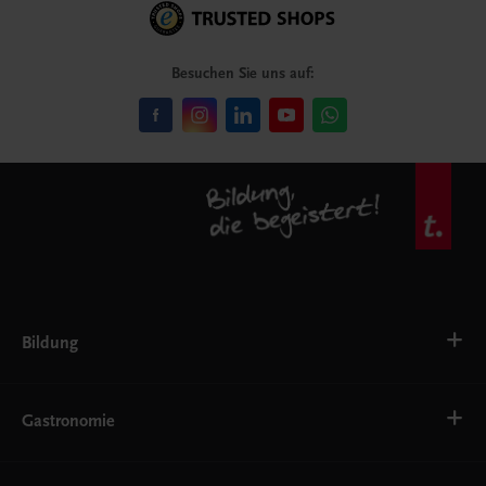
Besuchen Sie uns auf:
Bildung
VS
AHS
Gastronomie
BAFEP/BASOP
BRP
BS
Bäckerei