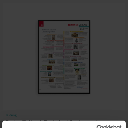
Bildung
Poster: Blattwerk Deutsch – Literaturepochen