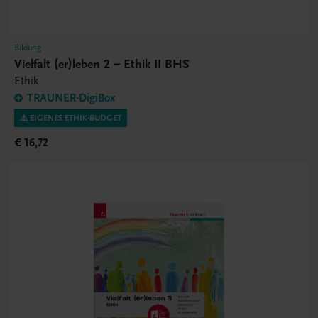
Bildung
Vielfalt (er)leben 2 – Ethik II BHS
Ethik
TRAUNER-DigiBox
⚠️ EIGENES ETHIK-BUDGET
€ 16,72