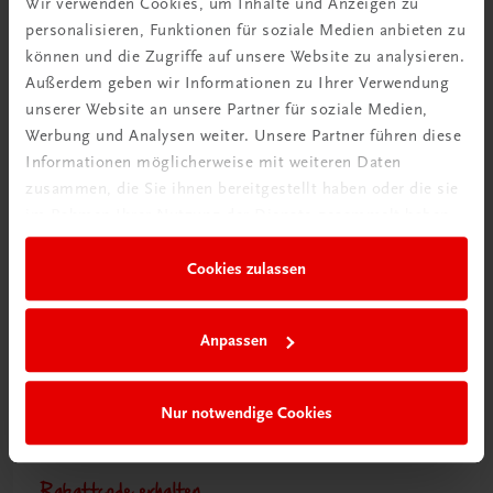
Wir verwenden Cookies, um Inhalte und Anzeigen zu
personalisieren, Funktionen für soziale Medien anbieten zu
können und die Zugriffe auf unsere Website zu analysieren.
Ratgeber Schulpraxis
Außerdem geben wir Informationen zu Ihrer Verwendung
Wie mit KI im Unterricht
unserer Website an unsere Partner für soziale Medien,
umgehen?
Werbung und Analysen weiter. Unsere Partner führen diese
Informationen möglicherweise mit weiteren Daten
Mehr erfahren
zusammen, die Sie ihnen bereitgestellt haben oder die sie
im Rahmen Ihrer Nutzung der Dienste gesammelt haben.
Cookies zulassen
Anpassen
Nur notwendige Cookies
Rabattcode erhalten