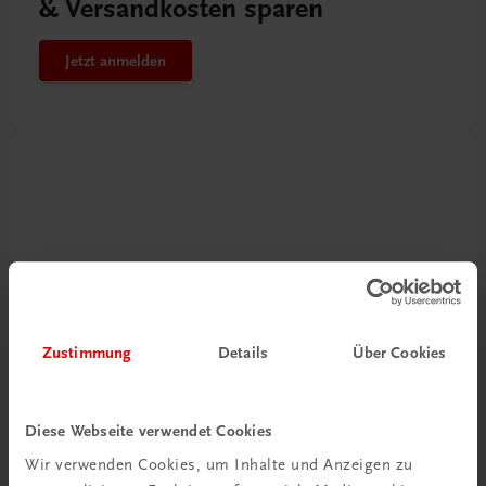
& Versandkosten sparen
Jetzt anmelden
Zustimmung
Details
Über Cookies
Neu zur DigiBox
Videos mit
Tipps & Tricks
Diese Webseite verwendet Cookies
Wir verwenden Cookies, um Inhalte und Anzeigen zu
Mehr dazu