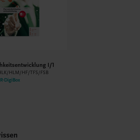
hkeitsentwicklung I/1
LK/HLM/HF/TFS/FSB
-DigiBox
issen