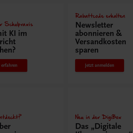
Rabattcode erhalten
r Schulpraxis
Newsletter
it KI im
abonnieren &
richt
Versandkosten
hen?
sparen
 erfahren
Jetzt anmelden
ntdeckt?
Neu in der DigiBox
ber
Das „Digitale