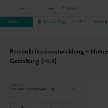
EWF/ZWF
Bildung
FW
HAK
News & Blog
HAS
HF/TFS
HLM/HL
Persönlichkeitsentwicklung – Höher
Gestaltung (HLK)
Gegenstand
Persönlichkeitsentwicklung
Alle Filter entfernen