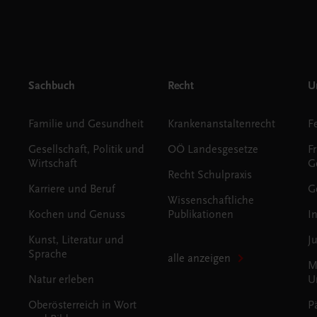
Sachbuch
Recht
Un
Familie und Gesundheit
Krankenanstaltenrecht
Gesellschaft, Politik und
OÖ Landesgesetze
F
Wirtschaft
G
Recht Schulpraxis
Karriere und Beruf
G
Wissenschaftliche
Kochen und Genuss
Publikationen
I
Kunst, Literatur und
J
Sprache
alle anzeigen
M
Natur erleben
U
Oberösterreich in Wort
P