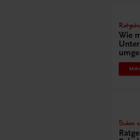
Ratgebe
Wie m
Unter
umge
Mehr
Schon e
Ratge