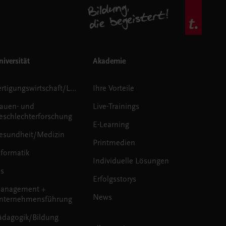
iversität
Akademie
Fertigungswirtschaft/Logistik
Ihre Vorteile
rauen- und
Live-Trainings
eschlechterforschung
E-Learning
esundheit/Medizin
Printmedien
nformatik
Individuelle Lösungen
us
Erfolgsstorys
anagement +
News
nternehmensführung
ädagogik/Bildung