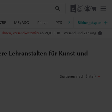
WBF
MS/ASO
Pflege
PTS
Südtirol
Bildungstypen
Ratgeber Sc
i Ihnen, versandkostenfrei
ab 29,00 EUR –
Versand und Zahlung
re Lehranstalten für Kunst und
Sortieren nach
(Titel)