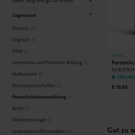
News, Blog und gut zu wissen
Gegenstand
Deutsch
7
Englisch
4
Ethik
6
Bildung
Persönlic
Geschichte und Politische Bildung
3
HLW/FW/H
Mathematik
6
TRAUNER
Naturwissenschaften
2
€ 19,60
Persönlichkeitsentwicklung
1
Recht
1
Textiltechnologie
1
Gut zu w
Unternehmerführerschein
15