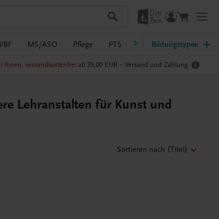
WBF
MS/ASO
Pflege
PTS
Südtirol
Bildungstypen
Ratgeber Sc
i Ihnen, versandkostenfrei
ab 29,00 EUR –
Versand und Zahlung
re Lehranstalten für Kunst und
Sortieren nach
(Titel)