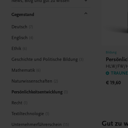
News, Blog und gut zu wissen
Gegenstand
Deutsch
7
Englisch
4
Ethik
6
Bildung
Persönlic
Geschichte und Politische Bildung
3
HLW/FW/H
Mathematik
6
TRAUNER
Naturwissenschaften
2
€ 19,60
Persönlichkeitsentwicklung
1
Recht
1
Textiltechnologie
1
Gut zu w
Unternehmerführerschein
15