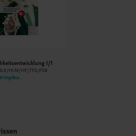
hkeitsentwicklung I/1
LK/HLM/HF/TFS/FSB
-DigiBox
issen