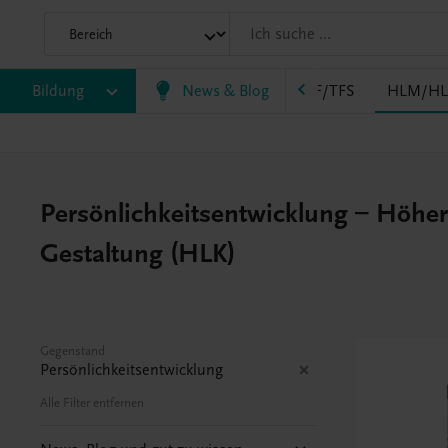
EWF/ZWF
Bildung
FW
HAK
News & Blog
HAS
HF/TFS
HLM/HL
Persönlichkeitsentwicklung – Höher
Gestaltung (HLK)
Gegenstand
Persönlichkeitsentwicklung
Alle Filter entfernen