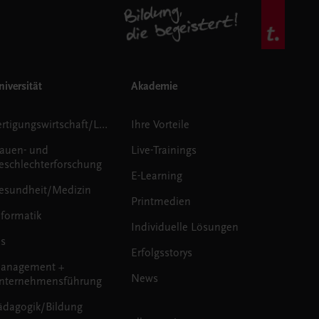
iversität
Akademie
Fertigungswirtschaft/Logistik
Ihre Vorteile
rauen- und
Live-Trainings
eschlechterforschung
E-Learning
esundheit/Medizin
Printmedien
nformatik
Individuelle Lösungen
us
Erfolgsstorys
anagement +
News
nternehmensführung
ädagogik/Bildung