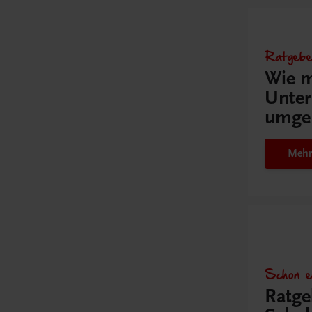
Ratgebe
Wie m
Unter
umge
Mehr
Schon e
Ratge