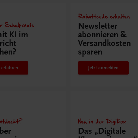
Rabattcode erhalten
r Schulpraxis
Newsletter
it KI im
abonnieren &
richt
Versandkosten
hen?
sparen
 erfahren
Jetzt anmelden
ntdeckt?
Neu in der DigiBox
ber
Das „Digitale