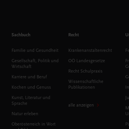
Sachbuch
Recht
Un
Familie und Gesundheit
Krankenanstaltenrecht
Gesellschaft, Politik und
OÖ Landesgesetze
F
Wirtschaft
G
Recht Schulpraxis
Karriere und Beruf
G
Wissenschaftliche
Kochen und Genuss
Publikationen
I
Kunst, Literatur und
J
Sprache
alle anzeigen
M
Natur erleben
U
Oberösterreich in Wort
P