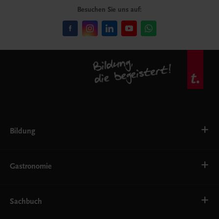
Besuchen Sie uns auf:
Bildung
VS
AHS
Gastronomie
BAFEP/BASOP
BRP
BS
Bäckerei
EWF/ZWF
Getränke
Sachbuch
FW
Hotelmanagement
Konditorei und Patisserie