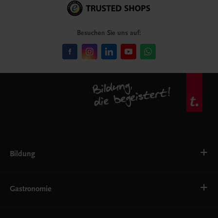
Besuchen Sie uns auf:
Bildung
VS
AHS
Gastronomie
BAFEP/BASOP
BRP
BS
Bäckerei