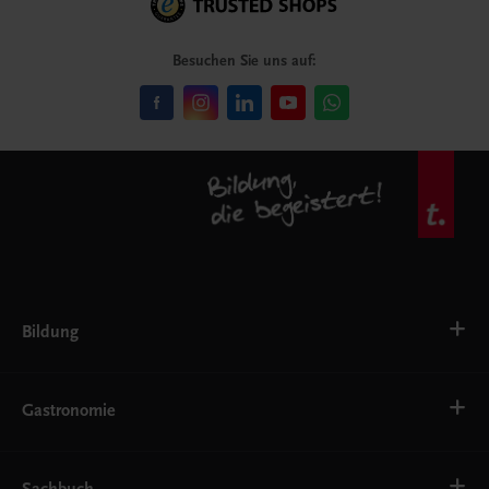
Besuchen Sie uns auf:
Bildung
VS
AHS
Gastronomie
BAFEP/BASOP
BRP
BS
Bäckerei
EWF/ZWF
Getränke