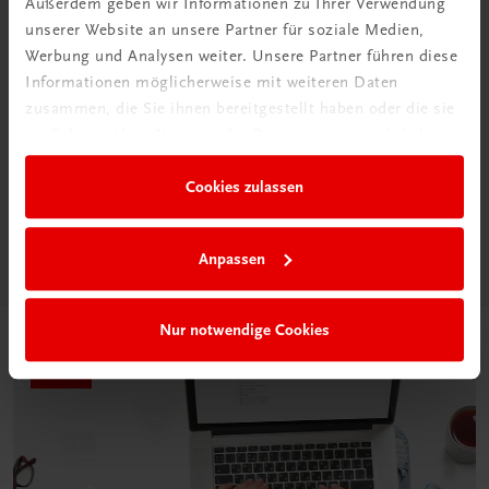
Außerdem geben wir Informationen zu Ihrer Verwendung
unserer Website an unsere Partner für soziale Medien,
Werbung und Analysen weiter. Unsere Partner führen diese
Informationen möglicherweise mit weiteren Daten
Neu in der DigiBox
zusammen, die Sie ihnen bereitgestellt haben oder die sie
im Rahmen Ihrer Nutzung der Dienste gesammelt haben.
Das „Digitale
Klassenzimmer“
Cookies zulassen
Mehr dazu
Anpassen
Nur notwendige Cookies