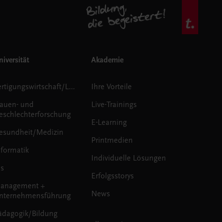
iversität
Akademie
Fertigungswirtschaft/Logistik
Ihre Vorteile
rauen- und
Live-Trainings
eschlechterforschung
E-Learning
esundheit/Medizin
Printmedien
nformatik
Individuelle Lösungen
us
Erfolgsstorys
anagement +
News
nternehmensführung
ädagogik/Bildung