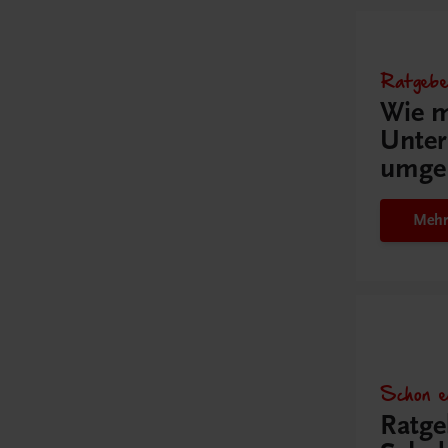
Ratgebe
Wie m
Unter
umge
Mehr
Schon e
Ratge