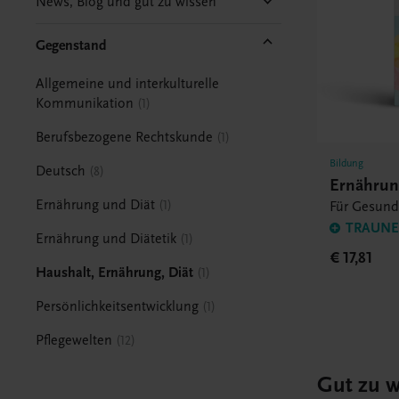
News, Blog und gut zu wissen
Gegenstand
Allgemeine und interkulturelle
Kommunikation
1
Berufsbezogene Rechtskunde
1
Bildung
Deutsch
8
Ernährun
Ernährung und Diät
1
Für Gesund
TRAUNER
Ernährung und Diätetik
1
€ 17,81
Haushalt, Ernährung, Diät
1
Persönlichkeitsentwicklung
1
Pflegewelten
12
Gut zu w