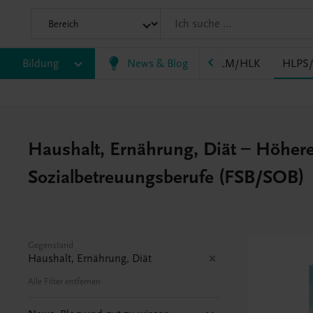
F
Bildung
FW
HAK
HAS
News & Blog
HF/TFS
HLM/HLK
HLPS
Haushalt, Ernährung, Diät – Höhere
Sozialbetreuungsberufe (FSB/SOB)
Gegenstand
Haushalt, Ernährung, Diät
Alle Filter entfernen