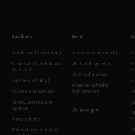
Sachbuch
Recht
Un
Familie und Gesundheit
Krankenanstaltenrecht
Gesellschaft, Politik und
OÖ Landesgesetze
F
Wirtschaft
G
Recht Schulpraxis
Karriere und Beruf
G
Wissenschaftliche
Kochen und Genuss
Publikationen
I
Kunst, Literatur und
J
Sprache
alle anzeigen
M
Natur erleben
U
Oberösterreich in Wort
P