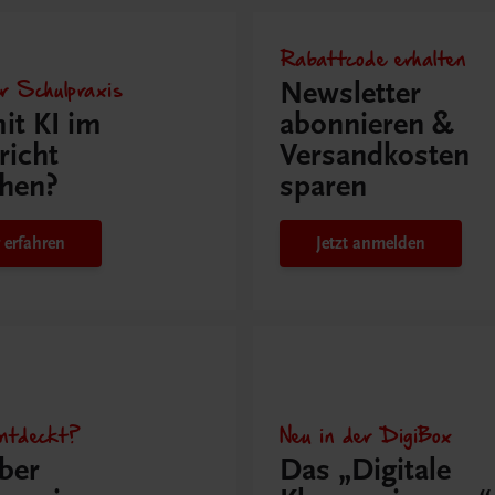
Rabattcode erhalten
r Schulpraxis
Newsletter
it KI im
abonnieren &
richt
Versandkosten
hen?
sparen
 erfahren
Jetzt anmelden
ntdeckt?
Neu in der DigiBox
ber
Das „Digitale