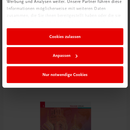
Werbung und Analysen weiter. Unsere Partner führen diese
Informationen möglicherweise mit weiteren Daten
zusammen, die Sie ihnen bereitgestellt haben oder die sie
im Rahmen Ihrer Nutzung der Dienste gesammelt haben.
Cookies zulassen
Bildung
Die Veggie-Profis
Anpassen
für vegetarisch und vegan geschulte Köchinnen und Köche
TRAUNER-DigiBox
Nur notwendige Cookies
€ 21,14