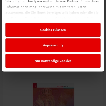
Werbung und Analysen weiter. Unsere Partner führen diese
Informationen möglicherweise mit weiteren Daten
zusammen, die Sie ihnen bereitgestellt haben oder die sie
im Rahmen Ihrer Nutzung der Dienste gesammelt haben.
Cookies zulassen
Bildung
Die Veggie-Profis
Anpassen
für vegetarisch und vegan geschulte Köchinnen und Köche
TRAUNER-DigiBox
Nur notwendige Cookies
€ 21,14