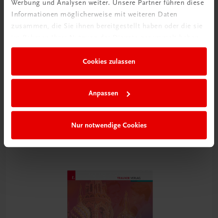
Werbung und Analysen weiter. Unsere Partner führen diese
Informationen möglicherweise mit weiteren Daten
zusammen, die Sie ihnen bereitgestellt haben oder die sie
im Rahmen Ihrer Nutzung der Dienste gesammelt haben.
Cookies zulassen
Bildung
Die Veggie-Profis
Anpassen
für vegetarisch und vegan geschulte Köchinnen und Köche
TRAUNER-DigiBox
Nur notwendige Cookies
€ 21,14