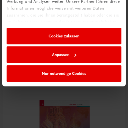
Werbung und Analysen weiter. Unsere Partner führen diese
Informationen möglicherweise mit weiteren Daten
zusammen, die Sie ihnen bereitgestellt haben oder die sie
im Rahmen Ihrer Nutzung der Dienste gesammelt haben.
Cookies zulassen
Bildung
Die Veggie-Profis
Anpassen
für vegetarisch und vegan geschulte Köchinnen und Köche
TRAUNER-DigiBox
Nur notwendige Cookies
€ 21,14