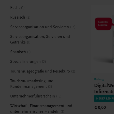
Recht
1
Russisch
2
Serviceorganisation und Servieren
15
Serviceorganisation, Servieren und
Getränke
1
Spanisch
1
Spezialisierungen
2
Tourismusgeografie und Reisebüro
2
Bildung
Tourismusmarketing und
DigitalW
Kundenmanagement
3
Informati
Unternehmerführerschein
15
Technolo
NEUER LEHR
Wirtschaft, Finanzmanagement und
€ 0,00
unternehmerisches Handeln
1