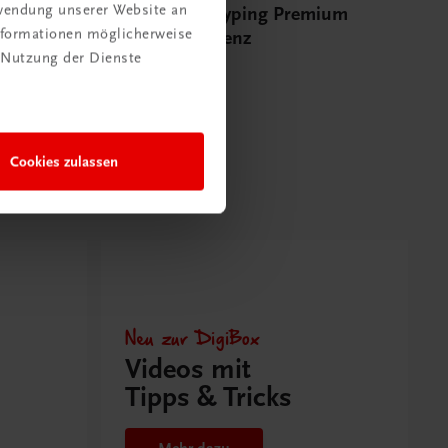
rwendung unserer Website an
mium
Multimedia-Typing Premium
Informationen möglicherweise
Zweijahreslizenz
 Nutzung der Dienste
€ 9,00
Cookies zulassen
Neu zur DigiBox
Videos mit
Tipps & Tricks