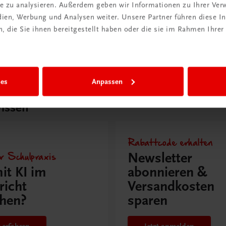
ite zu analysieren. Außerdem geben wir Informationen zu Ihrer Ve
ia-Typing Premium
Multimedia-Typing Pre
edien, Werbung und Analysen weiter. Unsere Partner führen diese 
nz
Semesterlizenz
 die Sie ihnen bereitgestellt haben oder die sie im Rahmen Ihrer
€ 5,00
ies
Anpassen
issen
Rabattcode erhalten
r Schulpraxis
Newsletter
it KI im
abonnieren &
richt
Versandkosten
hen?
sparen