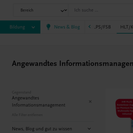
AK
Bildung
HAS
HF/TFS
News & Blog
HLM/HLK
HLPS/FSB
HLT/K
Angewandtes Informationsmanagement
Gegenstand
Angewandtes
Informationsmanagement
Alle Filter entfernen
News, Blog und gut zu wissen