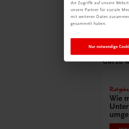
die Zugriffe auf unsere Webs
Multimed
unsere Partner für soziale M
Schullize
mit weiteren Daten zusammen,
€ 300,00
gesammelt haben.
Nur notwendige Cook
Gut zu w
Ratgebe
Wie m
Unter
umge