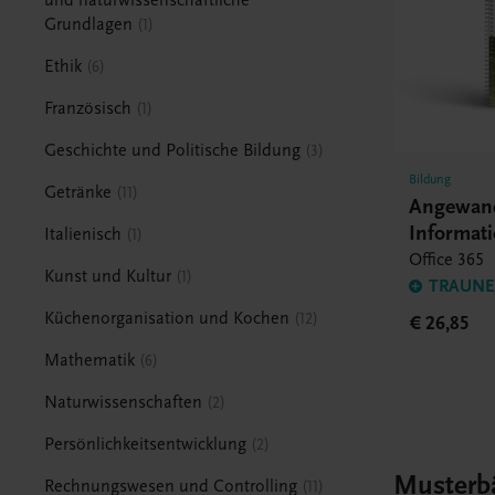
Grundlagen
1
Ethik
6
Französisch
1
Geschichte und Politische Bildung
3
Bildung
Getränke
11
Angewan
Informat
Italienisch
1
HLT
Office 365
Kunst und Kultur
1
TRAUNER
Küchenorganisation und Kochen
12
€ 26,85
Mathematik
6
Naturwissenschaften
2
Persönlichkeitsentwicklung
2
Musterb
Rechnungswesen und Controlling
11