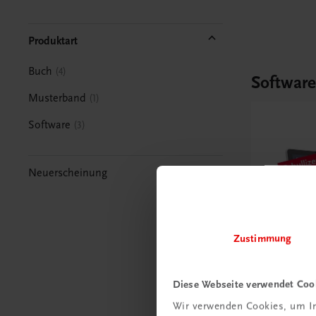
Produktart
Buch
4
Softwar
Musterband
1
Software
3
Neuerscheinung
Zustimmung
Diese Webseite verwendet Coo
Wir verwenden Cookies, um In
Bildung