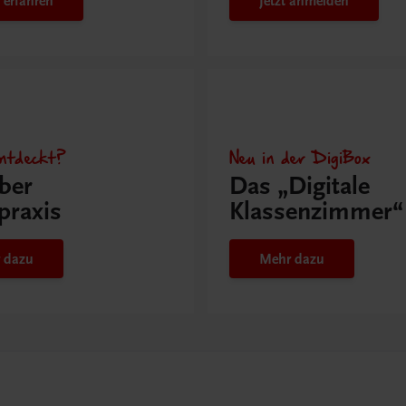
 erfahren
Jetzt anmelden
ntdeckt?
Neu in der DigiBox
ber
Das „Digitale
praxis
Klassenzimmer“
 dazu
Mehr dazu