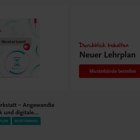
Durchblick behalten
Neuer Lehrplan
Musterbände bestellen
erkstatt – Angewandte
k und digitale
gien I HLT/1 HF
PLAN
MUSTERBAND