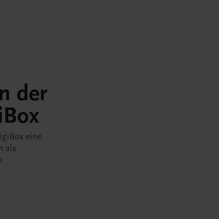
in der
iBox
igiBox eine
n als
n.