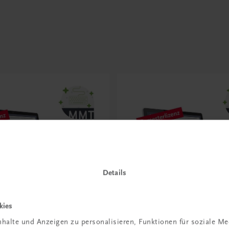
e
Details
kies
halte und Anzeigen zu personalisieren, Funktionen für soziale M
Bildung