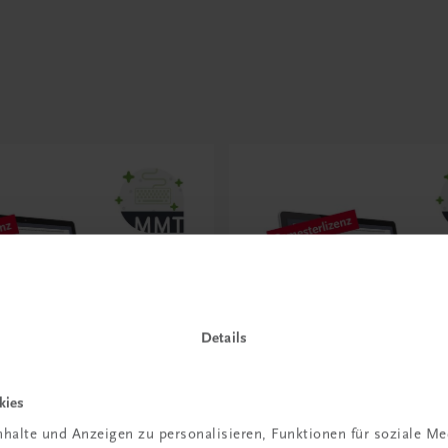
e
Details
kies
halte und Anzeigen zu personalisieren, Funktionen für soziale M
Bildung