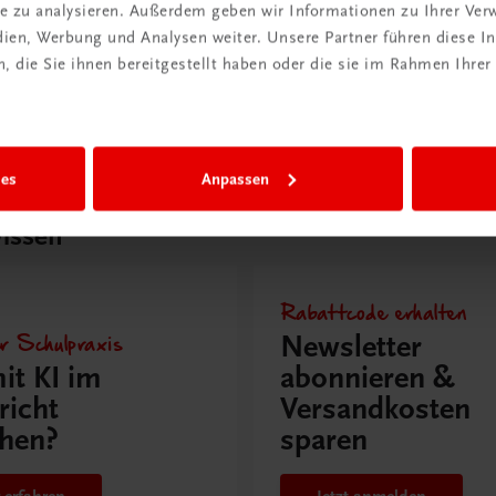
ite zu analysieren. Außerdem geben wir Informationen zu Ihrer Ve
ia-Typing Premium
Multimedia-Typing Pre
edien, Werbung und Analysen weiter. Unsere Partner führen diese 
nz
Semesterlizenz
 die Sie ihnen bereitgestellt haben oder die sie im Rahmen Ihrer
€ 5,00
ies
Anpassen
issen
Rabattcode erhalten
r Schulpraxis
Newsletter
it KI im
abonnieren &
richt
Versandkosten
hen?
sparen