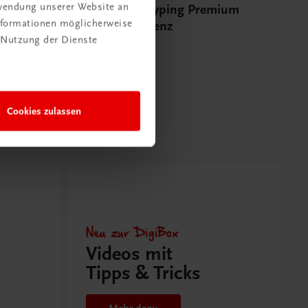
rwendung unserer Website an
mium
Multimedia-Typing Premium
Informationen möglicherweise
Zweijahreslizenz
 Nutzung der Dienste
€ 9,00
Cookies zulassen
Neu zur DigiBox
Videos mit
Tipps & Tricks