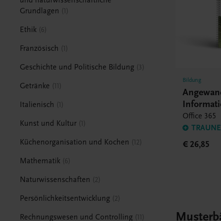
Grundlagen
1
Ethik
6
Französisch
1
Geschichte und Politische Bildung
3
Bildung
Getränke
11
Angewan
Informat
Italienisch
1
HLT
Office 365
Kunst und Kultur
1
TRAUNER
Küchenorganisation und Kochen
12
€ 26,85
Mathematik
6
Naturwissenschaften
2
Persönlichkeitsentwicklung
2
Musterb
Rechnungswesen und Controlling
11