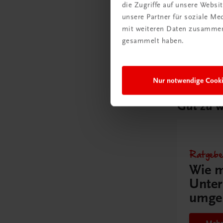
die Zugriffe auf unsere Webs
Multimed
unsere Partner für soziale M
Schullize
mit weiteren Daten zusammen,
€ 300,00
gesammelt haben.
Nur notwendige Cook
Gut zu w
Ratgebe
Wie m
Unter
umge