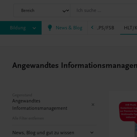
AK
Bildung
HAS
HF/TFS
News & Blog
HLM/HLK
HLPS/FSB
HLT/K
Angewandtes Informationsmanagement
Gegenstand
Angewandtes
Informationsmanagement
Alle Filter entfernen
News, Blog und gut zu wissen