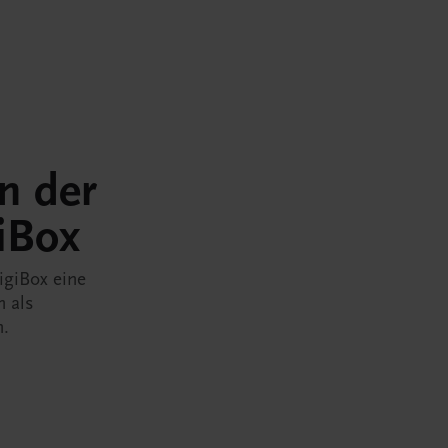
in der
iBox
igiBox eine
n als
n.