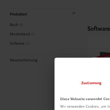
Produktart
Buch
4
Softwar
Musterband
1
Software
3
Neuerscheinung
Zustimmung
Diese Webseite verwendet Coo
Wir verwenden Cookies, um In
Bildung