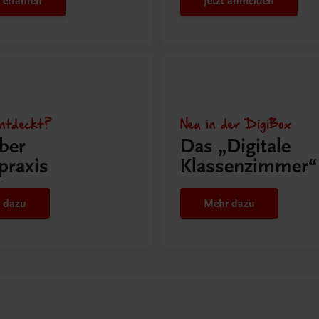
 erfahren
Jetzt anmelden
ntdeckt?
Neu in der DigiBox
ber
Das „Digitale
praxis
Klassenzimmer“
 dazu
Mehr dazu