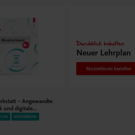
Durchblick behalten
Neuer Lehrplan
Musterbände bestellen
erkstatt – Angewandte
k und digitale
gien I HLT/1 HF
PLAN
MUSTERBAND