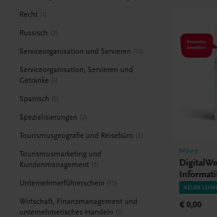
Recht
1
Russisch
2
Serviceorganisation und Servieren
15
Serviceorganisation, Servieren und
Getränke
1
Spanisch
1
Spezialisierungen
2
Tourismusgeografie und Reisebüro
2
Bildung
Tourismusmarketing und
DigitalW
Kundenmanagement
3
Informati
Unternehmerführerschein
15
Technolo
NEUER LEHR
Wirtschaft, Finanzmanagement und
€ 0,00
unternehmerisches Handeln
1