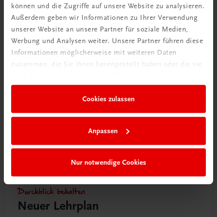
können und die Zugriffe auf unsere Website zu analysieren.
Bildung
Außerdem geben wir Informationen zu Ihrer Verwendung
Praxisblicke Tourismus – Wirtschaft,
unserer Website an unsere Partner für soziale Medien,
Finanzmanagement und unternehmerisches Handeln
Werbung und Analysen weiter. Unsere Partner führen diese
HLT
NEUER LEHRPLAN
MUSTERBAND
Informationen möglicherweise mit weiteren Daten
€ 0,00
zusammen, die Sie ihnen bereitgestellt haben oder die sie
im Rahmen Ihrer Nutzung der Dienste gesammelt haben.
Cookies zulassen
Anpassen
Nur notwendige Cookies
Durchblick behalten
Neuer Lehrplan