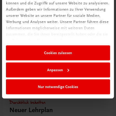
können und die Zugriffe auf unsere Website zu analysieren.
Bildung
Außerdem geben wir Informationen zu Ihrer Verwendung
Praxisblicke Tourismus – Wirtschaft,
unserer Website an unsere Partner für soziale Medien,
Finanzmanagement und unternehmerisches Handeln
Werbung und Analysen weiter. Unsere Partner führen diese
HLT
NEUER LEHRPLAN
MUSTERBAND
Informationen möglicherweise mit weiteren Daten
€ 0,00
zusammen, die Sie ihnen bereitgestellt haben oder die sie
im Rahmen Ihrer Nutzung der Dienste gesammelt haben.
Cookies zulassen
Anpassen
Nur notwendige Cookies
Durchblick behalten
Neuer Lehrplan