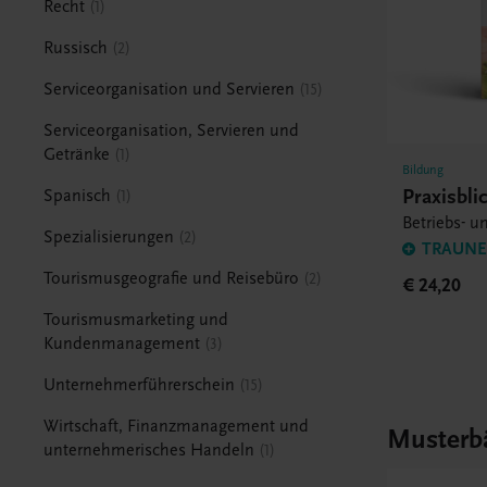
Recht
1
Russisch
2
Serviceorganisation und Servieren
15
Serviceorganisation, Servieren und
Getränke
1
Bildung
Praxisbl
Spanisch
1
Betriebs- u
Spezialisierungen
2
TRAUNER
Tourismusgeografie und Reisebüro
2
€ 24,20
Tourismusmarketing und
Kundenmanagement
3
Unternehmerführerschein
15
Wirtschaft, Finanzmanagement und
Musterb
unternehmerisches Handeln
1