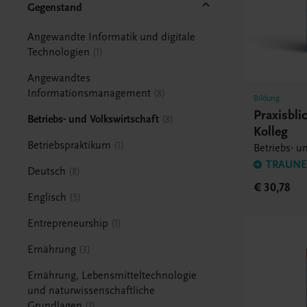
Gegenstand
Angewandte Informatik und digitale
Technologien
1
Angewandtes
Informationsmanagement
8
Bildung
Praxisbli
Betriebs- und Volkswirtschaft
8
Kolleg
Betriebspraktikum
1
Betriebs- u
TRAUNER
Deutsch
8
€ 30,78
Englisch
5
Entrepreneurship
1
Ernährung
3
Ernährung, Lebensmitteltechnologie
und naturwissenschaftliche
Grundlagen
1