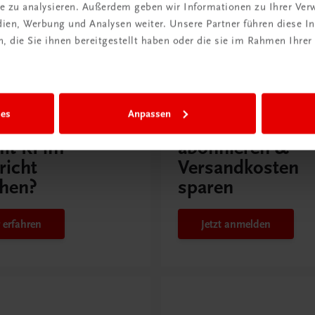
ite zu analysieren. Außerdem geben wir Informationen zu Ihrer Ve
edien, Werbung und Analysen weiter. Unsere Partner führen diese 
 die Sie ihnen bereitgestellt haben oder die sie im Rahmen Ihrer
issen
Rabattcode erhalten
ies
Anpassen
r Schulpraxis
Newsletter
it KI im
abonnieren &
richt
Versandkosten
hen?
sparen
 erfahren
Jetzt anmelden