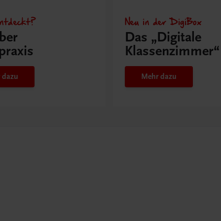
ntdeckt?
Neu in der DigiBox
ber
Das „Digitale
praxis
Klassenzimmer“
 dazu
Mehr dazu