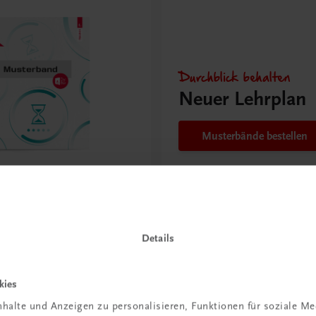
Durchblick behalten
Neuer Lehrplan
Musterbände bestellen
cke Tourismus –
ft, Finanzmanagement
Details
rnehmerisches Handeln
PLAN
MUSTERBAND
kies
halte und Anzeigen zu personalisieren, Funktionen für soziale M