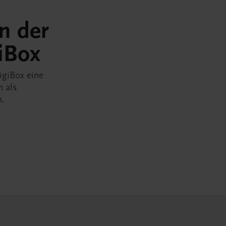
in der
iBox
igiBox eine
n als
n.