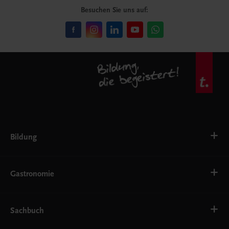
Besuchen Sie uns auf:
Bildung
VS
AHS
Gastronomie
BAFEP/BASOP
BRP
BS
Bäckerei
EWF/ZWF
Getränke
Sachbuch
FW
Hotelmanagement
Konditorei und Patisserie